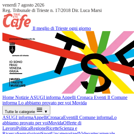
venerdì 7 agosto 2026
Reg. Tribunale di Trieste n. 17/2018
Dir. Luca Marsi
Il meglio di Trieste ogni giorno
Home
Notizie
ASUGI informa
Appelli
Cronaca
Eventi
Il Comune
informa
Lo abbiamo provato per voi
Movida
Tutte le categorie
▼
ASUGI informa
Appelli
Cronaca
Eventi
Il Comune informa
Lo
abbiamo provato per voi
Movida
Offerte di
Lavoro
Politica
Regione
Ricette
Scienza e
Ricerca
Segnalazioni
Sport
Uncategorized
Video
arte
carnevale