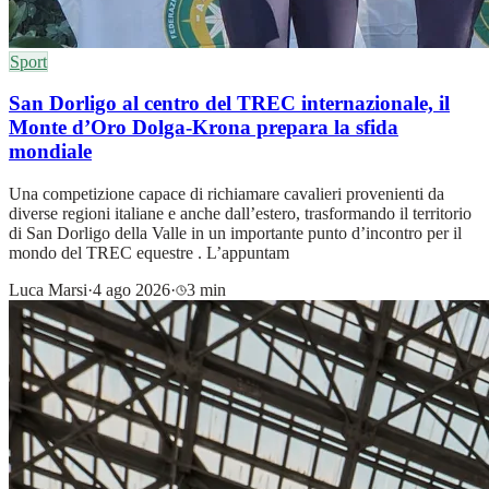
Sport
San Dorligo al centro del TREC internazionale, il
Monte d’Oro Dolga-Krona prepara la sfida
mondiale
Una competizione capace di richiamare cavalieri provenienti da
diverse regioni italiane e anche dall’estero, trasformando il territorio
di San Dorligo della Valle in un importante punto d’incontro per il
mondo del TREC equestre . L’appuntam
Luca Marsi
·
4 ago 2026
·
3 min