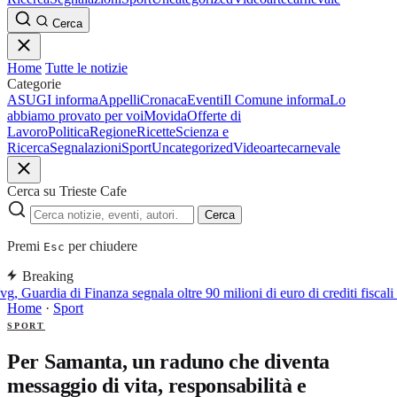
Cerca
Home
Tutte le notizie
Categorie
ASUGI informa
Appelli
Cronaca
Eventi
Il Comune informa
Lo
abbiamo provato per voi
Movida
Offerte di
Lavoro
Politica
Regione
Ricette
Scienza e
Ricerca
Segnalazioni
Sport
Uncategorized
Video
arte
carnevale
Cerca su Trieste Cafe
Cerca
Premi
per chiudere
Esc
Breaking
g, Guardia di Finanza segnala oltre 90 milioni di euro di crediti fiscali 
Home
·
Sport
SPORT
Per Samanta, un raduno che diventa
messaggio di vita, responsabilità e