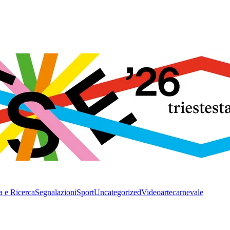
a e Ricerca
Segnalazioni
Sport
Uncategorized
Video
arte
carnevale