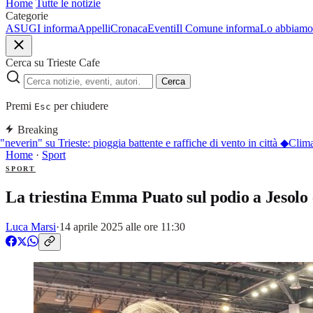
Home
Tutte le notizie
Categorie
ASUGI informa
Appelli
Cronaca
Eventi
Il Comune informa
Lo abbiamo 
Cerca su Trieste Cafe
Cerca
Premi
per chiudere
Esc
Breaking
everin" su Trieste: pioggia battente e raffiche di vento in città
◆
Clima. 
Home
·
Sport
SPORT
La triestina Emma Puato sul podio a Jesolo 
Luca Marsi
·
14 aprile 2025 alle ore 11:30