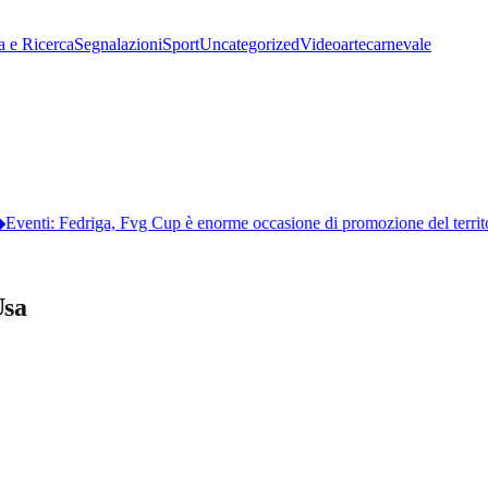
a e Ricerca
Segnalazioni
Sport
Uncategorized
Video
arte
carnevale
venti: Fedriga, Fvg Cup è enorme occasione di promozione del territor
Usa