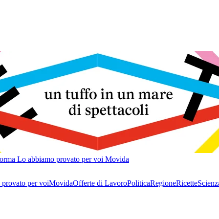
forma
Lo abbiamo provato per voi
Movida
provato per voi
Movida
Offerte di Lavoro
Politica
Regione
Ricette
Scienz