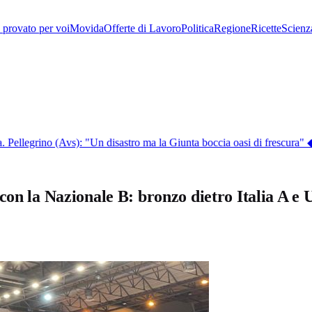
provato per voi
Movida
Offerte di Lavoro
Politica
Regione
Ricette
Scienz
Pellegrino (Avs): "Un disastro ma la Giunta boccia oasi di frescura"
◆
E
con la Nazionale B: bronzo dietro Italia A e 