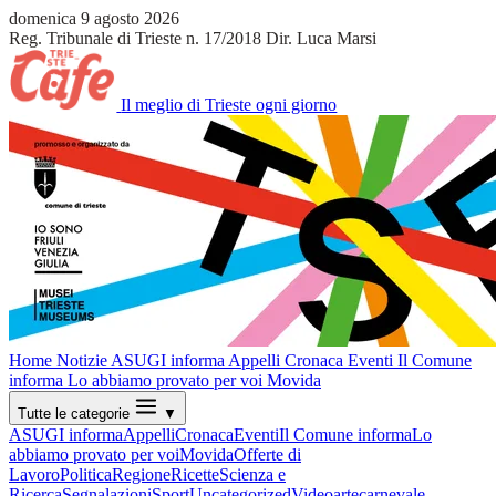
domenica 9 agosto 2026
Reg. Tribunale di Trieste n. 17/2018
Dir. Luca Marsi
Il meglio di Trieste ogni giorno
Home
Notizie
ASUGI informa
Appelli
Cronaca
Eventi
Il Comune
informa
Lo abbiamo provato per voi
Movida
Tutte le categorie
▼
ASUGI informa
Appelli
Cronaca
Eventi
Il Comune informa
Lo
abbiamo provato per voi
Movida
Offerte di
Lavoro
Politica
Regione
Ricette
Scienza e
Ricerca
Segnalazioni
Sport
Uncategorized
Video
arte
carnevale