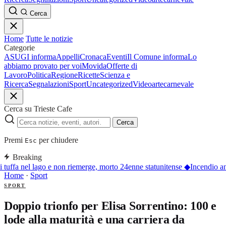
Cerca
Home
Tutte le notizie
Categorie
ASUGI informa
Appelli
Cronaca
Eventi
Il Comune informa
Lo
abbiamo provato per voi
Movida
Offerte di
Lavoro
Politica
Regione
Ricette
Scienza e
Ricerca
Segnalazioni
Sport
Uncategorized
Video
arte
carnevale
Cerca su Trieste Cafe
Cerca
Premi
per chiudere
Esc
Breaking
i tuffa nel lago e non riemerge, morto 24enne statunitense
◆
Incendio an
Home
·
Sport
SPORT
Doppio trionfo per Elisa Sorrentino: 100 e
lode alla maturità e una carriera da