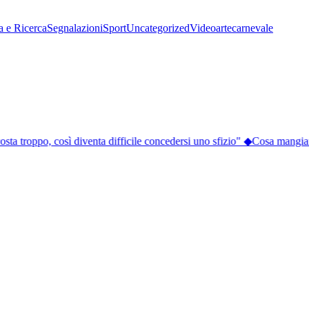
a e Ricerca
Segnalazioni
Sport
Uncategorized
Video
arte
carnevale
sta troppo, così diventa difficile concedersi uno sfizio"
◆
Cosa mangiare a