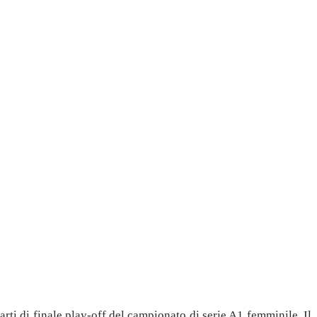
arti di finale play-off del campionato di serie A1 femminile. Il