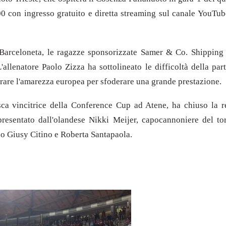
0 con ingresso gratuito e diretta streaming sul canale YouTube 
 Barceloneta, le ragazze sponsorizzate Samer & Co. Shipping c
'allenatore Paolo Zizza ha sottolineato le difficoltà della par
erare l'amarezza europea per sfoderare una grande prestazione.
a vincitrice della Conference Cup ad Atene, ha chiuso la re
ppresentato dall'olandese Nikki Meijer, capocannoniere del to
no Giusy Citino e Roberta Santapaola.