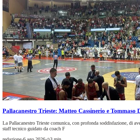
Pallacanestro Trieste: Matteo Cassinerio e Tommaso D
La Pallacanestro Trieste comunica, con profonda soddisfazione, di ave
staff tecnico guidato da coach F
redazione
·
6 ago 2026
·
3 min