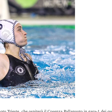
oto Trieste, che ospiterà il Cosenza Pallanuoto in gara-1 dei qu