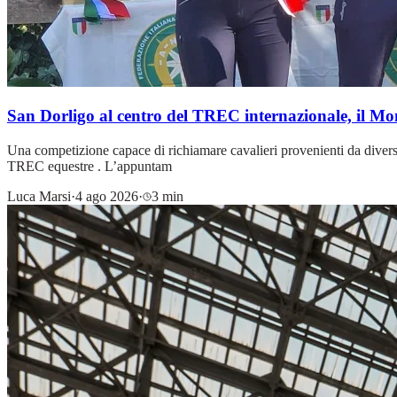
San Dorligo al centro del TREC internazionale, il M
Una competizione capace di richiamare cavalieri provenienti da diverse 
TREC equestre . L’appuntam
Luca Marsi
·
4 ago 2026
·
3 min