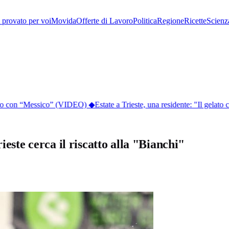
provato per voi
Movida
Offerte di Lavoro
Politica
Regione
Ricette
Scienz
lico con “Messico” (VIDEO)
◆
Estate a Trieste, una residente: "Il gelato co
ieste cerca il riscatto alla "Bianchi"