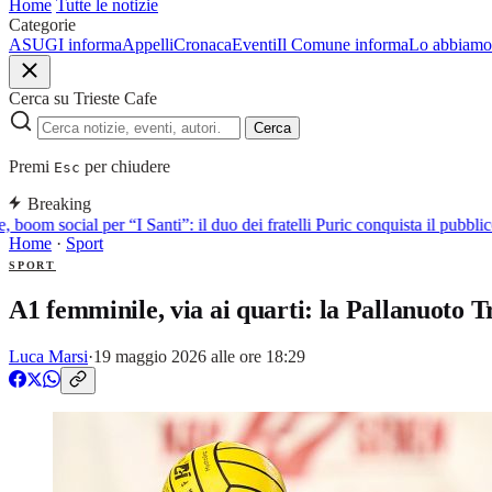
Home
Tutte le notizie
Categorie
ASUGI informa
Appelli
Cronaca
Eventi
Il Comune informa
Lo abbiamo 
Cerca su Trieste Cafe
Cerca
Premi
per chiudere
Esc
Breaking
 boom social per “I Santi”: il duo dei fratelli Puric conquista il pubb
Home
·
Sport
SPORT
A1 femminile, via ai quarti: la Pallanuoto Tr
Luca Marsi
·
19 maggio 2026 alle ore 18:29