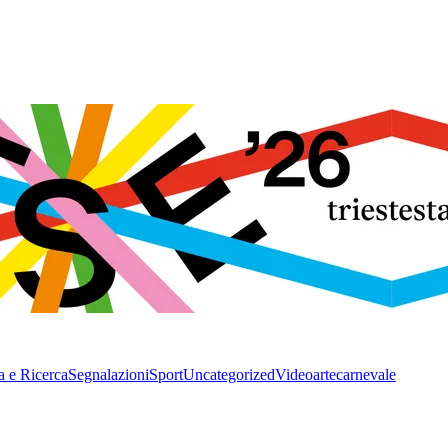
a e Ricerca
Segnalazioni
Sport
Uncategorized
Video
arte
carnevale