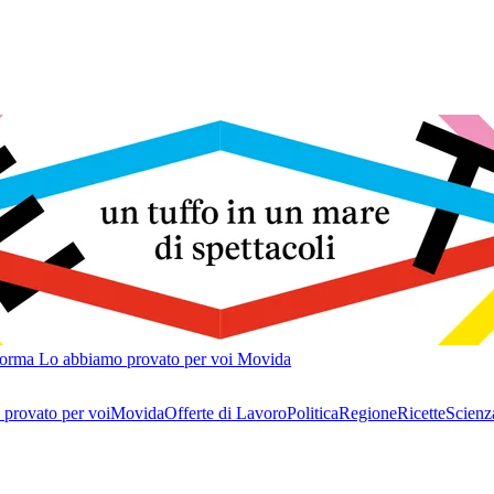
forma
Lo abbiamo provato per voi
Movida
provato per voi
Movida
Offerte di Lavoro
Politica
Regione
Ricette
Scienz