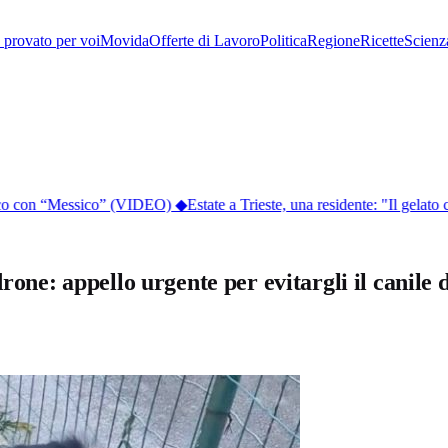
provato per voi
Movida
Offerte di Lavoro
Politica
Regione
Ricette
Scienz
lico con “Messico” (VIDEO)
◆
Estate a Trieste, una residente: "Il gelato co
rone: appello urgente per evitargli il canile d