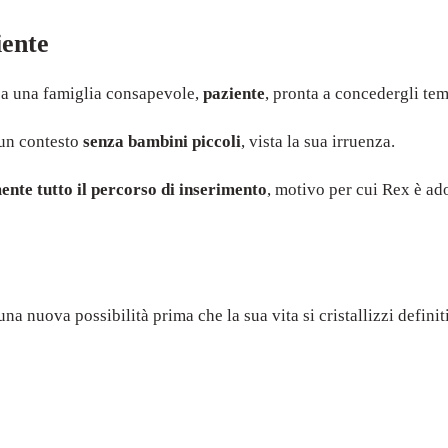
iente
o a una famiglia consapevole,
paziente
, pronta a concedergli tem
e un contesto
senza bambini piccoli
, vista la sua irruenza.
nte tutto il percorso di inserimento
, motivo per cui Rex è ad
una nuova possibilità prima che la sua vita si cristallizzi defini