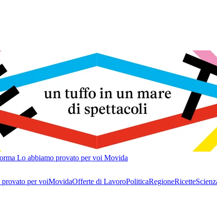
forma
Lo abbiamo provato per voi
Movida
provato per voi
Movida
Offerte di Lavoro
Politica
Regione
Ricette
Scienz