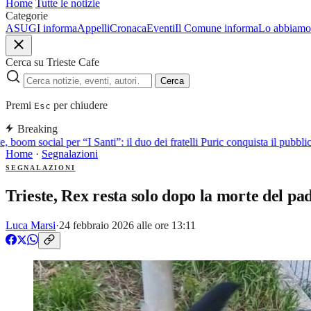
Home
Tutte le notizie
Categorie
ASUGI informa
Appelli
Cronaca
Eventi
Il Comune informa
Lo abbiamo 
Cerca su Trieste Cafe
Cerca
Premi
per chiudere
Esc
Breaking
 boom social per “I Santi”: il duo dei fratelli Puric conquista il pubb
Home
·
Segnalazioni
SEGNALAZIONI
Trieste, Rex resta solo dopo la morte del pad
Luca Marsi
·
24 febbraio 2026 alle ore 13:11