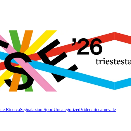
a e Ricerca
Segnalazioni
Sport
Uncategorized
Video
arte
carnevale