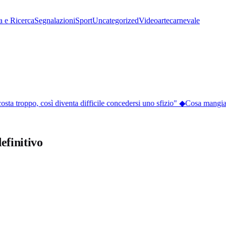
a e Ricerca
Segnalazioni
Sport
Uncategorized
Video
arte
carnevale
sta troppo, così diventa difficile concedersi uno sfizio"
◆
Cosa mangiare a
efinitivo