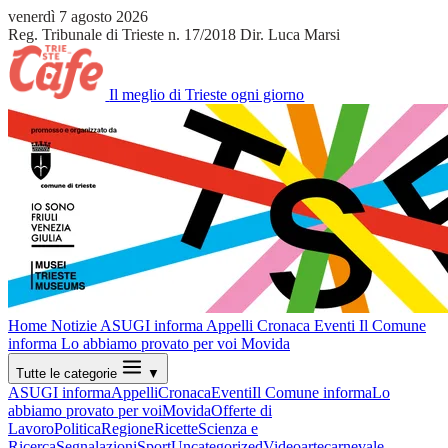
venerdì 7 agosto 2026
Reg. Tribunale di Trieste n. 17/2018
Dir. Luca Marsi
Il meglio di Trieste ogni giorno
Home
Notizie
ASUGI informa
Appelli
Cronaca
Eventi
Il Comune
informa
Lo abbiamo provato per voi
Movida
Tutte le categorie
▼
ASUGI informa
Appelli
Cronaca
Eventi
Il Comune informa
Lo
abbiamo provato per voi
Movida
Offerte di
Lavoro
Politica
Regione
Ricette
Scienza e
Ricerca
Segnalazioni
Sport
Uncategorized
Video
arte
carnevale