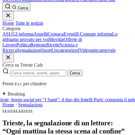
Cerca
Home
Tutte le notizie
Categorie
ASUGI informa
Appelli
Cronaca
Eventi
Il Comune informa
Lo
abbiamo provato per voi
Movida
Offerte di
Lavoro
Politica
Regione
Ricette
Scienza e
Ricerca
Segnalazioni
Sport
Uncategorized
Video
arte
carnevale
Cerca su Trieste Cafe
Cerca
Premi
per chiudere
Esc
Breaking
ieste, boom social per “I Santi”: il duo dei fratelli Puric conquista il
Home
·
Segnalazioni
SEGNALAZIONI
Trieste, la segnalazione di un lettore:
“Ogni mattina la stessa scena al confine”