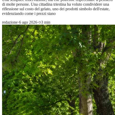
di molte persone. Una cittadina triestina ha voluto condividere una
riflessione sul costo del gelato, uno dei prodotti simbolo dell'estate,
evidenziando come i prezzi siano
redazione
·
6 ago 2026
·
3 min