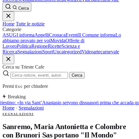
Cerca
Home
Tutte le notizie
Categorie
ASUGI informa
Appelli
Cronaca
Eventi
Il Comune informa
Lo
abbiamo provato per voi
Movida
Offerte di
Lavoro
Politica
Regione
Ricette
Scienza e
Ricerca
Segnalazioni
Sport
Uncategorized
Video
arte
carnevale
Cerca su Trieste Cafe
Cerca
Premi
per chiudere
Esc
Breaking
riestino: «In via Sant’Anastasio servono dissuasori prima che accada q
Home
·
Segnalazioni
SEGNALAZIONI
Sanremo, Maria Antonietta e Colombre
con Brunori Sas portano "Il Mondo"