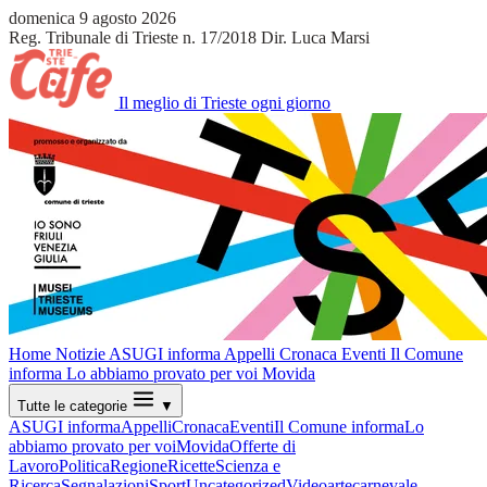
domenica 9 agosto 2026
Reg. Tribunale di Trieste n. 17/2018
Dir. Luca Marsi
Il meglio di Trieste ogni giorno
Home
Notizie
ASUGI informa
Appelli
Cronaca
Eventi
Il Comune
informa
Lo abbiamo provato per voi
Movida
Tutte le categorie
▼
ASUGI informa
Appelli
Cronaca
Eventi
Il Comune informa
Lo
abbiamo provato per voi
Movida
Offerte di
Lavoro
Politica
Regione
Ricette
Scienza e
Ricerca
Segnalazioni
Sport
Uncategorized
Video
arte
carnevale