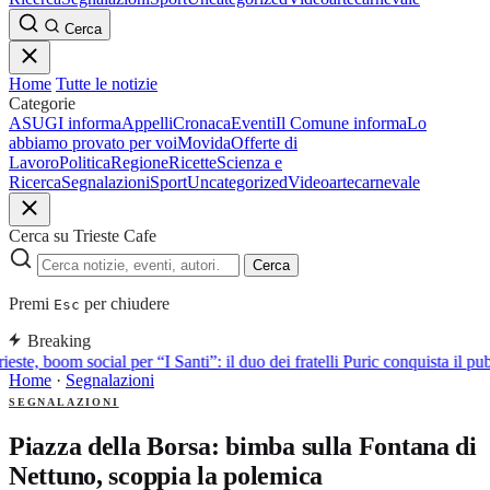
Cerca
Home
Tutte le notizie
Categorie
ASUGI informa
Appelli
Cronaca
Eventi
Il Comune informa
Lo
abbiamo provato per voi
Movida
Offerte di
Lavoro
Politica
Regione
Ricette
Scienza e
Ricerca
Segnalazioni
Sport
Uncategorized
Video
arte
carnevale
Cerca su Trieste Cafe
Cerca
Premi
per chiudere
Esc
Breaking
ieste, boom social per “I Santi”: il duo dei fratelli Puric conquista i
Home
·
Segnalazioni
SEGNALAZIONI
Piazza della Borsa: bimba sulla Fontana di
Nettuno, scoppia la polemica