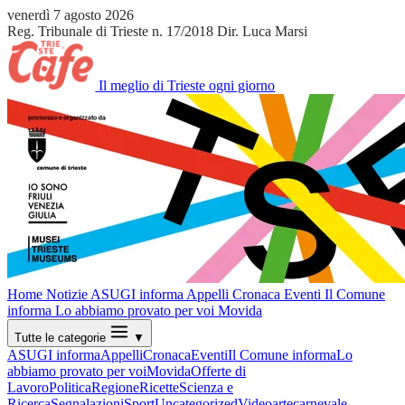
venerdì 7 agosto 2026
Reg. Tribunale di Trieste n. 17/2018
Dir. Luca Marsi
Il meglio di Trieste ogni giorno
Home
Notizie
ASUGI informa
Appelli
Cronaca
Eventi
Il Comune
informa
Lo abbiamo provato per voi
Movida
Tutte le categorie
▼
ASUGI informa
Appelli
Cronaca
Eventi
Il Comune informa
Lo
abbiamo provato per voi
Movida
Offerte di
Lavoro
Politica
Regione
Ricette
Scienza e
Ricerca
Segnalazioni
Sport
Uncategorized
Video
arte
carnevale