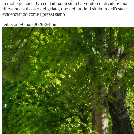
di molte persone. Una cittadina triestina ha voluto condividere una
riflessione sul costo del gelato, uno dei prodotti simbolo dell'estate,
evidenziando come i prezzi siano
redazione
·
6 ago 2026
·
3 min