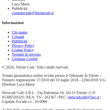
Luca Marsi
Pubblicità
commerciale@triestecafe.it
Informazioni
Chi siamo
Contatti
Pubblicità
Privacy Policy
Cookie Policy
Termini di servizio
Gestione Cookie
© 2026, Trieste Cafe. Tutti i diritti riservati.
Testata giornalistica online iscritta presso il Tribunale di Trieste –
Numero registrazione 17/2018 del 10 luglio 2018 - 2266/2018 V.G.
Direttore Luca Marsi.
Network Cafe S.R.L - Via Palestrina 10, 34133 Trieste | C.F:
01306520329 | REA: TS - 202367 | PEC:
networkcafe@pec.it
|
Capitale Sociale i.v.: 10.000€
Ai fini della realizzazione del sito, questa attività ha ricevuto euro