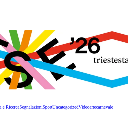
a e Ricerca
Segnalazioni
Sport
Uncategorized
Video
arte
carnevale