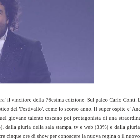
ra' il vincitore della 76esima edizione. Sul palco Carlo Conti, 
istico del 'Festivallo', come lo scorso anno. Il super ospite e'
el giovane talento toscano poi protagonista di una straordina
), dalla giuria della sala stampa, tv e web (33%) e dalla giur
Oltre cinque ore di show per conoscere la nuova regina o il nuovo