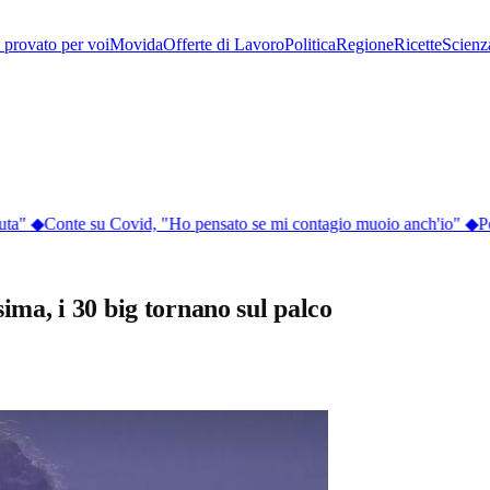
provato per voi
Movida
Offerte di Lavoro
Politica
Regione
Ricette
Scienz
a"
◆
Conte su Covid, "Ho pensato se mi contagio muoio anch'io"
◆
Perc
sima, i 30 big tornano sul palco