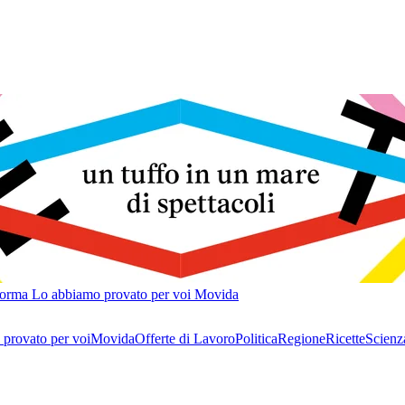
forma
Lo abbiamo provato per voi
Movida
provato per voi
Movida
Offerte di Lavoro
Politica
Regione
Ricette
Scienz