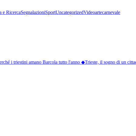
a e Ricerca
Segnalazioni
Sport
Uncategorized
Video
arte
carnevale
hé i triestini amano Barcola tutto l'anno
◆
Trieste, il sogno di un cittad