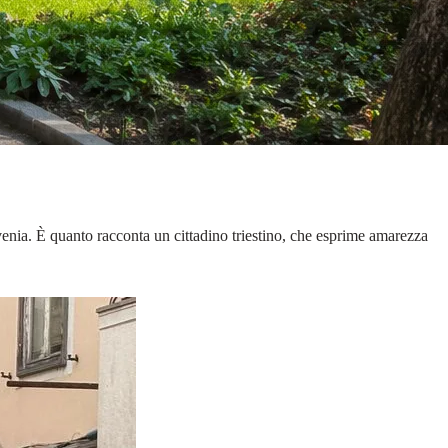
lovenia. È quanto racconta un cittadino triestino, che esprime amarezza