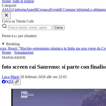
Home
Tutte le notizie
Categorie
ASUGI informa
Appelli
Cronaca
Eventi
Il Comune informa
Lo abbiamo 
Cerca su Trieste Cafe
Cerca
Premi
per chiudere
Esc
Breaking
a, Renzi: "Rischio estremismo islamico in Italia ma non viene da Ceut
Home
·
Segnalazioni
SEGNALAZIONI
foto screen rai Sanremo: si parte con finalis
Luca Marsi
·
28 febbraio 2026 alle ore 22:01