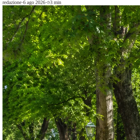
redazione
·
6 ago 2026
·
3 min