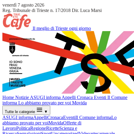
venerdì 7 agosto 2026
Reg. Tribunale di Trieste n. 17/2018
Dir. Luca Marsi
Il meglio di Trieste ogni giorno
Home
Notizie
ASUGI informa
Appelli
Cronaca
Eventi
Il Comune
informa
Lo abbiamo provato per voi
Movida
Tutte le categorie
▼
ASUGI informa
Appelli
Cronaca
Eventi
Il Comune informa
Lo
abbiamo provato per voi
Movida
Offerte di
Lavoro
Politica
Regione
Ricette
Scienza e
Ricerca
Segnalazioni
Sport
Uncategorized
Video
arte
carnevale