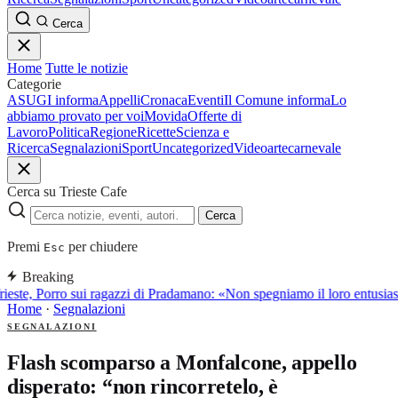
Cerca
Home
Tutte le notizie
Categorie
ASUGI informa
Appelli
Cronaca
Eventi
Il Comune informa
Lo
abbiamo provato per voi
Movida
Offerte di
Lavoro
Politica
Regione
Ricette
Scienza e
Ricerca
Segnalazioni
Sport
Uncategorized
Video
arte
carnevale
Cerca su Trieste Cafe
Cerca
Premi
per chiudere
Esc
Breaking
ieste, Porro sui ragazzi di Pradamano: «Non spegniamo il loro entusia
Home
·
Segnalazioni
SEGNALAZIONI
Flash scomparso a Monfalcone, appello
disperato: “non rincorretelo, è