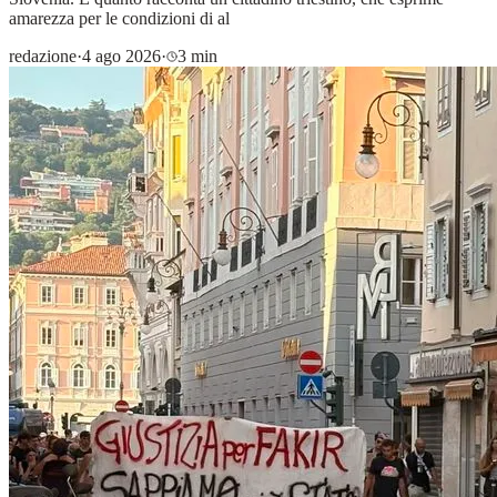
amarezza per le condizioni di al
redazione
·
4 ago 2026
·
3 min