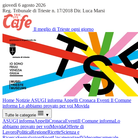
giovedì 6 agosto 2026
Reg. Tribunale di Trieste n. 17/2018
Dir. Luca Marsi
Il meglio di Trieste ogni giorno
Home
Notizie
ASUGI informa
Appelli
Cronaca
Eventi
Il Comune
informa
Lo abbiamo provato per voi
Movida
Tutte le categorie
▼
ASUGI informa
Appelli
Cronaca
Eventi
Il Comune informa
Lo
abbiamo provato per voi
Movida
Offerte di
Lavoro
Politica
Regione
Ricette
Scienza e
Ricerca
Segnalazioni
Sport
Uncategorized
Video
arte
carnevale