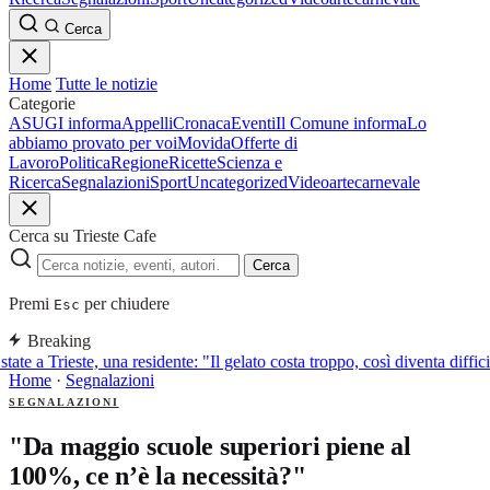
Cerca
Home
Tutte le notizie
Categorie
ASUGI informa
Appelli
Cronaca
Eventi
Il Comune informa
Lo
abbiamo provato per voi
Movida
Offerte di
Lavoro
Politica
Regione
Ricette
Scienza e
Ricerca
Segnalazioni
Sport
Uncategorized
Video
arte
carnevale
Cerca su Trieste Cafe
Cerca
Premi
per chiudere
Esc
Breaking
tate a Trieste, una residente: "Il gelato costa troppo, così diventa diffi
Home
·
Segnalazioni
SEGNALAZIONI
"Da maggio scuole superiori piene al
100%, ce n’è la necessità?"