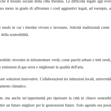
e il tessuto sociale della città triestina. Le difficoltà legate agli ev
o meno in grado di affrontare i costi aggiuntivi legati, ad esempio, al
ul modo in cui i triestini vivono e lavorano. Attività tradizionali com
della sostenibilità.
enibile: investire in infrastrutture verdi, come parchi urbani e tetti verdi
e emissioni di gas serra e migliorare la qualità dell'aria.
pare soluzioni innovative. Collaborazioni tra istituzioni locali, universit
amento climatico.
te, ma anche un’opportunità per ripensare la città in chiave sostenib
ntire un futuro migliore per le generazioni future. Solo agendo ora possi