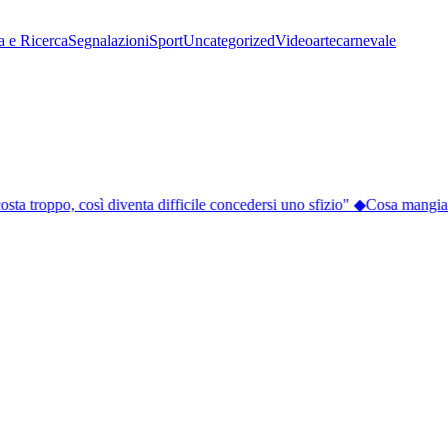
a e Ricerca
Segnalazioni
Sport
Uncategorized
Video
arte
carnevale
sta troppo, così diventa difficile concedersi uno sfizio"
◆
Cosa mangiare a