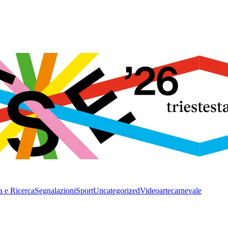
a e Ricerca
Segnalazioni
Sport
Uncategorized
Video
arte
carnevale