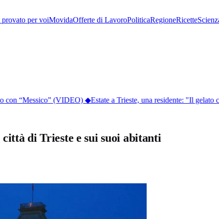
provato per voi
Movida
Offerte di Lavoro
Politica
Regione
Ricette
Scienz
lico con “Messico” (VIDEO)
◆
Estate a Trieste, una residente: "Il gelato co
ttà di Trieste e sui suoi abitanti