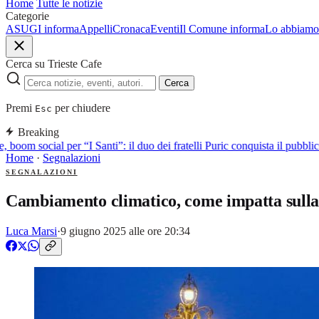
Home
Tutte le notizie
Categorie
ASUGI informa
Appelli
Cronaca
Eventi
Il Comune informa
Lo abbiamo 
Cerca su Trieste Cafe
Cerca
Premi
per chiudere
Esc
Breaking
 boom social per “I Santi”: il duo dei fratelli Puric conquista il pubb
Home
·
Segnalazioni
SEGNALAZIONI
Cambiamento climatico, come impatta sulla ci
Luca Marsi
·
9 giugno 2025 alle ore 20:34