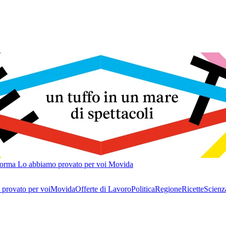
forma
Lo abbiamo provato per voi
Movida
provato per voi
Movida
Offerte di Lavoro
Politica
Regione
Ricette
Scienz