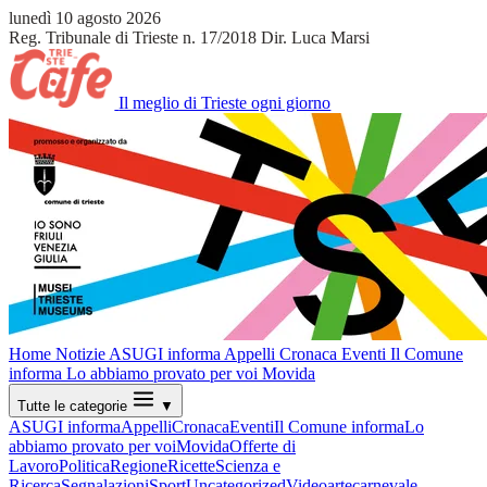
lunedì 10 agosto 2026
Reg. Tribunale di Trieste n. 17/2018
Dir. Luca Marsi
Il meglio di Trieste ogni giorno
Home
Notizie
ASUGI informa
Appelli
Cronaca
Eventi
Il Comune
informa
Lo abbiamo provato per voi
Movida
Tutte le categorie
▼
ASUGI informa
Appelli
Cronaca
Eventi
Il Comune informa
Lo
abbiamo provato per voi
Movida
Offerte di
Lavoro
Politica
Regione
Ricette
Scienza e
Ricerca
Segnalazioni
Sport
Uncategorized
Video
arte
carnevale