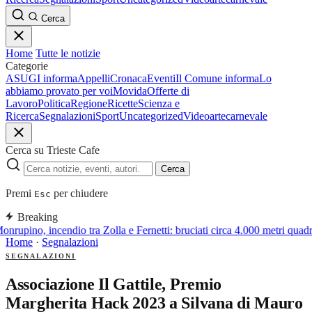
Cerca
Home
Tutte le notizie
Categorie
ASUGI informa
Appelli
Cronaca
Eventi
Il Comune informa
Lo
abbiamo provato per voi
Movida
Offerte di
Lavoro
Politica
Regione
Ricette
Scienza e
Ricerca
Segnalazioni
Sport
Uncategorized
Video
arte
carnevale
Cerca su Trieste Cafe
Cerca
Premi
per chiudere
Esc
Breaking
nrupino, incendio tra Zolla e Fernetti: bruciati circa 4.000 metri quadr
Home
·
Segnalazioni
SEGNALAZIONI
Associazione Il Gattile, Premio
Margherita Hack 2023 a Silvana di Mauro