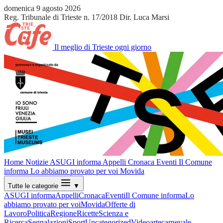
domenica 9 agosto 2026
Reg. Tribunale di Trieste n. 17/2018
Dir. Luca Marsi
Il meglio di Trieste ogni giorno
Home
Notizie
ASUGI informa
Appelli
Cronaca
Eventi
Il Comune
informa
Lo abbiamo provato per voi
Movida
Tutte le categorie
▼
ASUGI informa
Appelli
Cronaca
Eventi
Il Comune informa
Lo
abbiamo provato per voi
Movida
Offerte di
Lavoro
Politica
Regione
Ricette
Scienza e
Ricerca
Segnalazioni
Sport
Uncategorized
Video
arte
carnevale