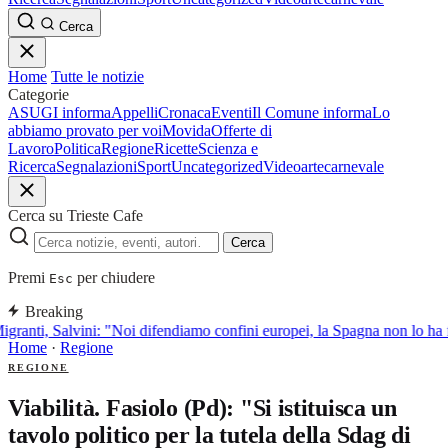
Cerca
Home
Tutte le notizie
Categorie
ASUGI informa
Appelli
Cronaca
Eventi
Il Comune informa
Lo
abbiamo provato per voi
Movida
Offerte di
Lavoro
Politica
Regione
Ricette
Scienza e
Ricerca
Segnalazioni
Sport
Uncategorized
Video
arte
carnevale
Cerca su Trieste Cafe
Cerca
Premi
per chiudere
Esc
Breaking
granti, Salvini: "Noi difendiamo confini europei, la Spagna non lo ha f
Home
·
Regione
REGIONE
Viabilità. Fasiolo (Pd): "Si istituisca un
tavolo politico per la tutela della Sdag di