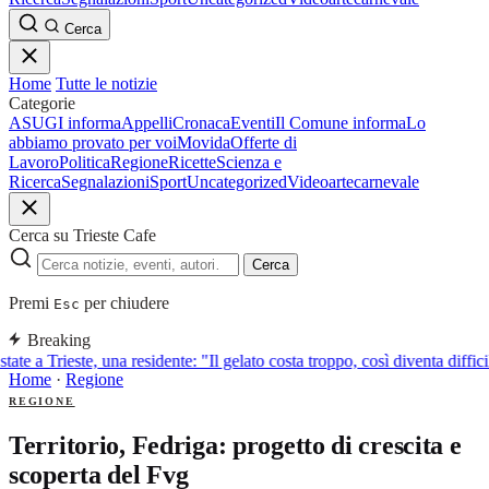
Cerca
Home
Tutte le notizie
Categorie
ASUGI informa
Appelli
Cronaca
Eventi
Il Comune informa
Lo
abbiamo provato per voi
Movida
Offerte di
Lavoro
Politica
Regione
Ricette
Scienza e
Ricerca
Segnalazioni
Sport
Uncategorized
Video
arte
carnevale
Cerca su Trieste Cafe
Cerca
Premi
per chiudere
Esc
Breaking
tate a Trieste, una residente: "Il gelato costa troppo, così diventa diffic
Home
·
Regione
REGIONE
Territorio, Fedriga: progetto di crescita e
scoperta del Fvg