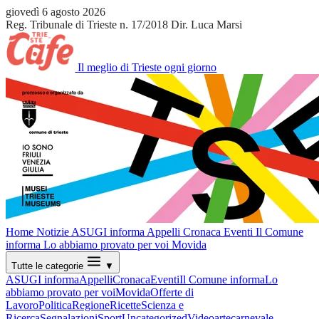
giovedì 6 agosto 2026
Reg. Tribunale di Trieste n. 17/2018
Dir. Luca Marsi
Il meglio di Trieste ogni giorno
Home
Notizie
ASUGI informa
Appelli
Cronaca
Eventi
Il Comune
informa
Lo abbiamo provato per voi
Movida
Tutte le categorie
▼
ASUGI informa
Appelli
Cronaca
Eventi
Il Comune informa
Lo
abbiamo provato per voi
Movida
Offerte di
Lavoro
Politica
Regione
Ricette
Scienza e
Ricerca
Segnalazioni
Sport
Uncategorized
Video
arte
carnevale