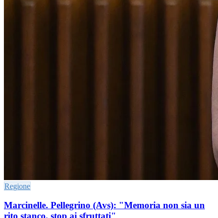
Regione
Marcinelle. Pellegrino (Avs): "Memoria non sia un
rito stanco, stop ai sfruttati"