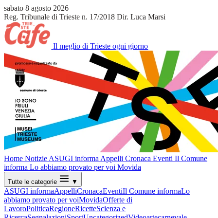
sabato 8 agosto 2026
Reg. Tribunale di Trieste n. 17/2018
Dir. Luca Marsi
Il meglio di Trieste ogni giorno
Home
Notizie
ASUGI informa
Appelli
Cronaca
Eventi
Il Comune
informa
Lo abbiamo provato per voi
Movida
Tutte le categorie
▼
ASUGI informa
Appelli
Cronaca
Eventi
Il Comune informa
Lo
abbiamo provato per voi
Movida
Offerte di
Lavoro
Politica
Regione
Ricette
Scienza e
Ricerca
Segnalazioni
Sport
Uncategorized
Video
arte
carnevale