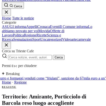
Cerca
Home
Tutte le notizie
Categorie
ASUGI informa
Appelli
Cronaca
Eventi
Il Comune informa
Lo
abbiamo provato per voi
Movida
Offerte di
Lavoro
Politica
Regione
Ricette
Scienza e
Ricerca
Segnalazioni
Sport
Uncategorized
Video
arte
carnevale
Cerca su Trieste Cafe
Cerca
Premi
per chiudere
Esc
Breaking
rro e formaggi venduti come “friulani”, sanzione da 67mila euro a un’a
Home
·
Regione
REGIONE
Territorio: Amirante, Porticciolo di
Barcola reso luogo accogliente