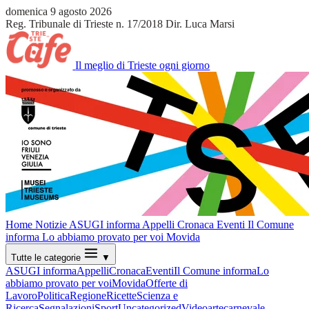
domenica 9 agosto 2026
Reg. Tribunale di Trieste n. 17/2018
Dir. Luca Marsi
Il meglio di Trieste ogni giorno
Home
Notizie
ASUGI informa
Appelli
Cronaca
Eventi
Il Comune
informa
Lo abbiamo provato per voi
Movida
Tutte le categorie
▼
ASUGI informa
Appelli
Cronaca
Eventi
Il Comune informa
Lo
abbiamo provato per voi
Movida
Offerte di
Lavoro
Politica
Regione
Ricette
Scienza e
Ricerca
Segnalazioni
Sport
Uncategorized
Video
arte
carnevale