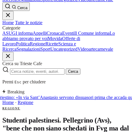
Cerca
Home
Tutte le notizie
Categorie
ASUGI informa
Appelli
Cronaca
Eventi
Il Comune informa
Lo
abbiamo provato per voi
Movida
Offerte di
Lavoro
Politica
Regione
Ricette
Scienza e
Ricerca
Segnalazioni
Sport
Uncategorized
Video
arte
carnevale
Cerca su Trieste Cafe
Cerca
Premi
per chiudere
Esc
Breaking
iestino: «In via Sant’Anastasio servono dissuasori prima che accada q
Home
·
Regione
REGIONE
Studenti palestinesi. Pellegrino (Avs),
"bene che non siano schedati in Fvg ma dal