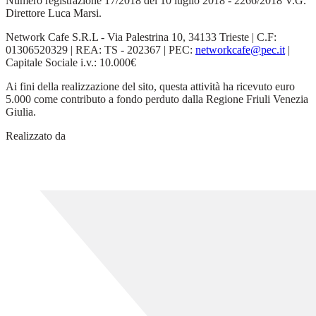
Numero registrazione 17/2018 del 10 luglio 2018 - 2266/2018 V.G.
Direttore Luca Marsi.
Network Cafe S.R.L - Via Palestrina 10, 34133 Trieste | C.F:
01306520329 | REA: TS - 202367 | PEC:
networkcafe@pec.it
|
Capitale Sociale i.v.: 10.000€
Ai fini della realizzazione del sito, questa attività ha ricevuto euro
5.000 come contributo a fondo perduto dalla Regione Friuli Venezia
Giulia.
Realizzato da