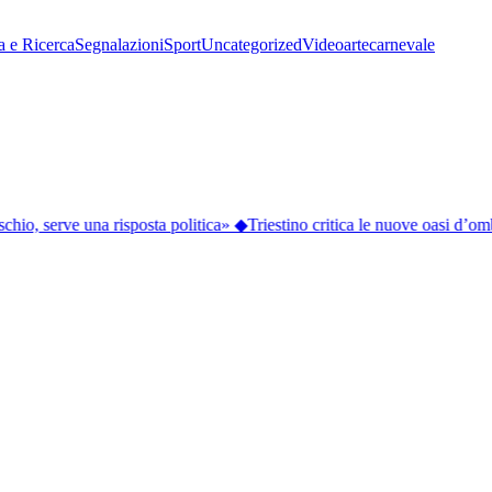
a e Ricerca
Segnalazioni
Sport
Uncategorized
Video
arte
carnevale
hio, serve una risposta politica»
◆
Triestino critica le nuove oasi d’ombr