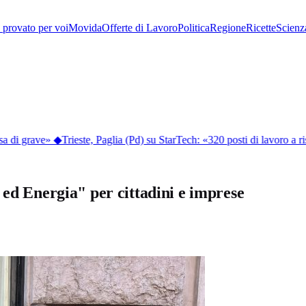
provato per voi
Movida
Offerte di Lavoro
Politica
Regione
Ricette
Scienz
 di grave»
◆
Trieste, Paglia (Pd) su StarTech: «320 posti di lavoro a risc
 ed Energia" per cittadini e imprese