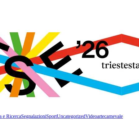
a e Ricerca
Segnalazioni
Sport
Uncategorized
Video
arte
carnevale