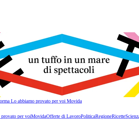
forma
Lo abbiamo provato per voi
Movida
provato per voi
Movida
Offerte di Lavoro
Politica
Regione
Ricette
Scienz