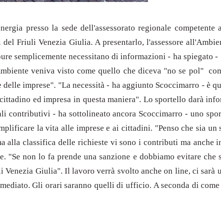
nergia presso la sede dell'assessorato regionale competente a
di del Friuli Venezia Giulia. A presentarlo, l'assessore all'Amb
pure semplicemente necessitano di informazioni - ha spiegato - 
ll'Ambiente veniva visto come quello che diceva "no se pol" come
 delle imprese". "La necessità - ha aggiunto Scoccimarro - è que
 cittadino ed impresa in questa maniera". Lo sportello darà inf
ali contributivi - ha sottolineato ancora Scoccimarro - uno spor
mplificare la vita alle imprese e ai cittadini. "Penso che sia un 
alla classifica delle richieste vi sono i contributi ma anche in
le. "Se non lo fa prende una sanzione e dobbiamo evitare che s
riuli Venezia Giulia". Il lavoro verrà svolto anche on line, ci sa
diato. Gli orari saranno quelli di ufficio. A seconda di come r