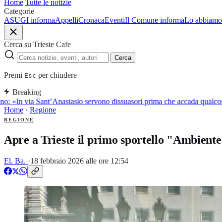
Home
Tutte le notizie
Categorie
ASUGI informa
Appelli
Cronaca
Eventi
Il Comune informa
Lo abbiamo 
Cerca su Trieste Cafe
Cerca
Premi
per chiudere
Esc
Breaking
o: «In via Sant’Anastasio servono dissuasori prima che accada qualcosa
Home
·
Regione
REGIONE
Apre a Trieste il primo sportello "Ambiente
El. Ba.
·
18 febbraio 2026 alle ore 12:54