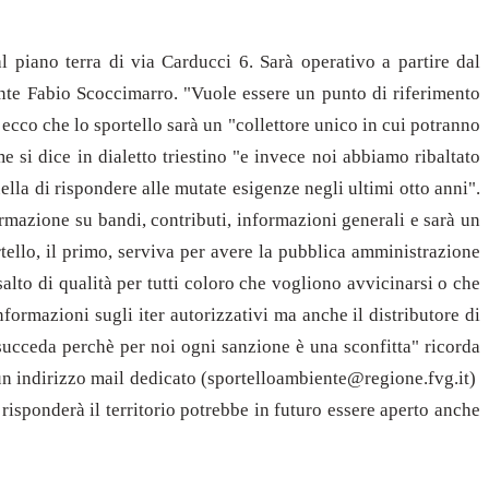
l piano terra di via Carducci 6. Sarà operativo a partire dal
iente Fabio Scoccimarro. "Vuole essere un punto di riferimento
ecco che lo sportello sarà un "collettore unico in cui potranno
 si dice in dialetto triestino "e invece noi abbiamo ribaltato
lla di rispondere alle mutate esigenze negli ultimi otto anni".
ormazione su bandi, contributi, informazioni generali e sarà un
tello, il primo, serviva per avere la pubblica amministrazione
salto di qualità per tutti coloro che vogliono avvicinarsi o che
formazioni sugli iter autorizzativi ma anche il distributore di
ucceda perchè per noi ogni sanzione è una sconfitta" ricorda
rà un indirizzo mail dedicato (sportelloambiente@regione.fvg.it)
isponderà il territorio potrebbe in futuro essere aperto anche