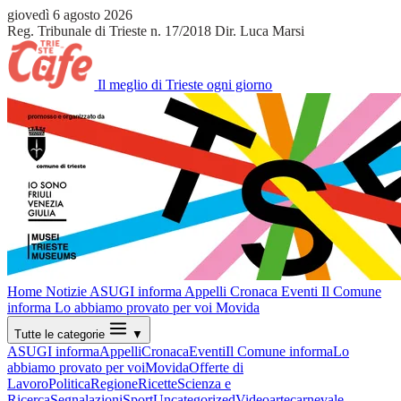
giovedì 6 agosto 2026
Reg. Tribunale di Trieste n. 17/2018
Dir. Luca Marsi
Il meglio di Trieste ogni giorno
Home
Notizie
ASUGI informa
Appelli
Cronaca
Eventi
Il Comune
informa
Lo abbiamo provato per voi
Movida
Tutte le categorie
▼
ASUGI informa
Appelli
Cronaca
Eventi
Il Comune informa
Lo
abbiamo provato per voi
Movida
Offerte di
Lavoro
Politica
Regione
Ricette
Scienza e
Ricerca
Segnalazioni
Sport
Uncategorized
Video
arte
carnevale