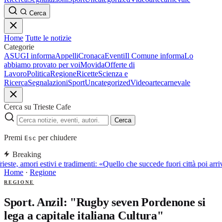
Cerca
Home
Tutte le notizie
Categorie
ASUGI informa
Appelli
Cronaca
Eventi
Il Comune informa
Lo
abbiamo provato per voi
Movida
Offerte di
Lavoro
Politica
Regione
Ricette
Scienza e
Ricerca
Segnalazioni
Sport
Uncategorized
Video
arte
carnevale
Cerca su Trieste Cafe
Cerca
Premi
per chiudere
Esc
Breaking
ieste, amori estivi e tradimenti: «Quello che succede fuori città poi a
Home
·
Regione
REGIONE
Sport. Anzil: "Rugby seven Pordenone si
lega a capitale italiana Cultura"