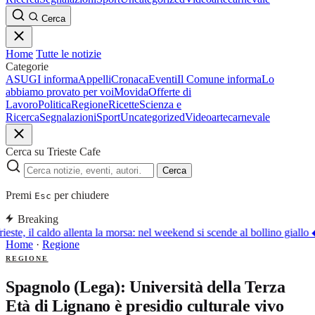
Cerca
Home
Tutte le notizie
Categorie
ASUGI informa
Appelli
Cronaca
Eventi
Il Comune informa
Lo
abbiamo provato per voi
Movida
Offerte di
Lavoro
Politica
Regione
Ricette
Scienza e
Ricerca
Segnalazioni
Sport
Uncategorized
Video
arte
carnevale
Cerca su Trieste Cafe
Cerca
Premi
per chiudere
Esc
Breaking
ieste, il caldo allenta la morsa: nel weekend si scende al bollino giallo
Home
·
Regione
REGIONE
Spagnolo (Lega): Università della Terza
Età di Lignano è presidio culturale vivo