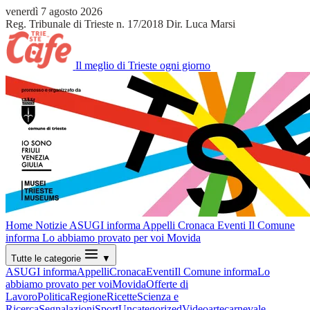
venerdì 7 agosto 2026
Reg. Tribunale di Trieste n. 17/2018
Dir. Luca Marsi
Il meglio di Trieste ogni giorno
Home
Notizie
ASUGI informa
Appelli
Cronaca
Eventi
Il Comune
informa
Lo abbiamo provato per voi
Movida
Tutte le categorie
▼
ASUGI informa
Appelli
Cronaca
Eventi
Il Comune informa
Lo
abbiamo provato per voi
Movida
Offerte di
Lavoro
Politica
Regione
Ricette
Scienza e
Ricerca
Segnalazioni
Sport
Uncategorized
Video
arte
carnevale