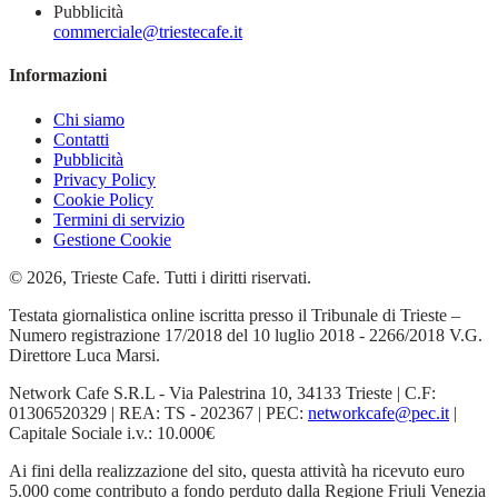
Pubblicità
commerciale@triestecafe.it
Informazioni
Chi siamo
Contatti
Pubblicità
Privacy Policy
Cookie Policy
Termini di servizio
Gestione Cookie
© 2026, Trieste Cafe. Tutti i diritti riservati.
Testata giornalistica online iscritta presso il Tribunale di Trieste –
Numero registrazione 17/2018 del 10 luglio 2018 - 2266/2018 V.G.
Direttore Luca Marsi.
Network Cafe S.R.L - Via Palestrina 10, 34133 Trieste | C.F:
01306520329 | REA: TS - 202367 | PEC:
networkcafe@pec.it
|
Capitale Sociale i.v.: 10.000€
Ai fini della realizzazione del sito, questa attività ha ricevuto euro
5.000 come contributo a fondo perduto dalla Regione Friuli Venezia