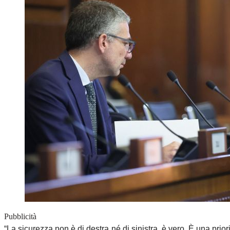
Pubblicità
“La sicurezza non è di destra né di sinistra, è vero. È una prior