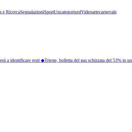
a e Ricerca
Segnalazioni
Sport
Uncategorized
Video
arte
carnevale
a identificare resti
◆
Trieste, bolletta del gas schizzata del 53% in un 