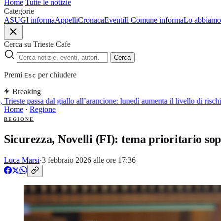
Home
Tutte le notizie
Categorie
ASUGI informa
Appelli
Cronaca
Eventi
Il Comune informa
Lo abbiamo 
Cerca su Trieste Cafe
Cerca
Premi
per chiudere
Esc
Breaking
ieste passa dal giallo all’arancione: lunedì aumenta il livello di rischio
Home
·
Regione
REGIONE
Sicurezza, Novelli (FI): tema prioritario sop
Luca Marsi
·
3 febbraio 2026 alle ore 17:36