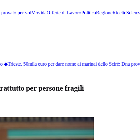
provato per voi
Movida
Offerte di Lavoro
Politica
Regione
Ricette
Scienz
◆
Trieste, 50mila euro per dare nome ai marinai dello Scirè: Dna proverà 
rattutto per persone fragili