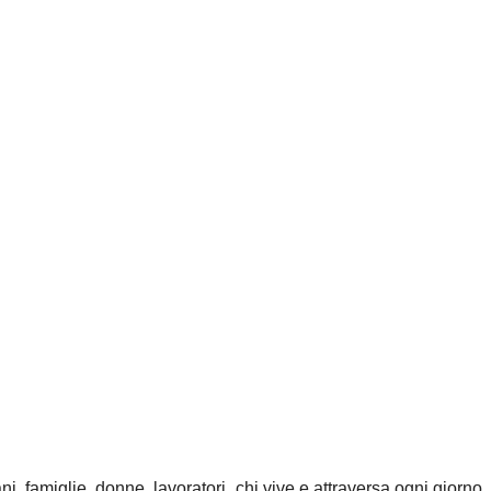
ni, famiglie, donne, lavoratori, chi vive e attraversa ogni giorno