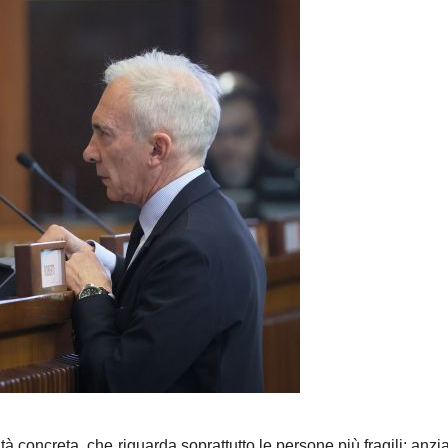
ità concreta, che riguarda soprattutto le persone più fragili: anzia