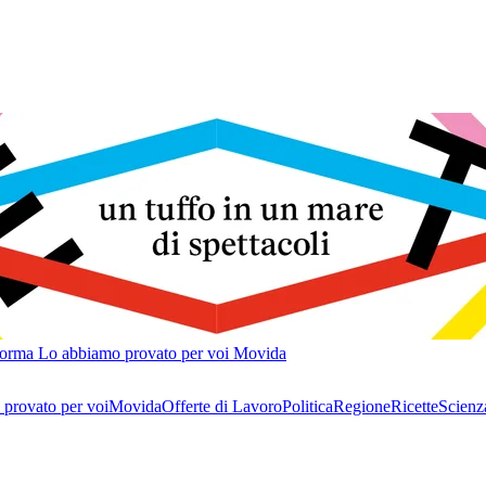
forma
Lo abbiamo provato per voi
Movida
provato per voi
Movida
Offerte di Lavoro
Politica
Regione
Ricette
Scienz