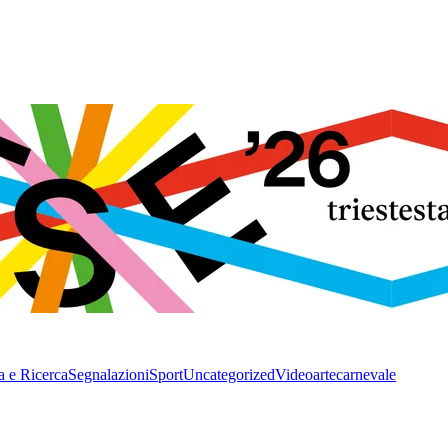
a e Ricerca
Segnalazioni
Sport
Uncategorized
Video
arte
carnevale