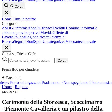
Cerca
Home
Tutte le notizie
Categorie
ASUGI informa
Appelli
Cronaca
Eventi
Il Comune informa
Lo
abbiamo provato per voi
Movida
Offerte di
Lavoro
Politica
Regione
Ricette
Scienza e
Ricerca
Segnalazioni
Sport
Uncategorized
Video
arte
carnevale
Cerca su Trieste Cafe
Cerca
Premi
per chiudere
Esc
Breaking
ieste, Porro sui ragazzi di Pradamano: «Non spegniamo il loro entusia
Home
·
Regione
REGIONE
Cerimonia della Sforzesca, Scoccimarro
"Piemonte Cavalleria è un pilastro della