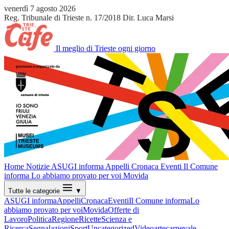
venerdì 7 agosto 2026
Reg. Tribunale di Trieste n. 17/2018
Dir. Luca Marsi
Il meglio di Trieste ogni giorno
Home
Notizie
ASUGI informa
Appelli
Cronaca
Eventi
Il Comune
informa
Lo abbiamo provato per voi
Movida
Tutte le categorie
▼
ASUGI informa
Appelli
Cronaca
Eventi
Il Comune informa
Lo
abbiamo provato per voi
Movida
Offerte di
Lavoro
Politica
Regione
Ricette
Scienza e
Ricerca
Segnalazioni
Sport
Uncategorized
Video
arte
carnevale