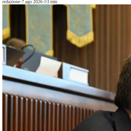
redazione
·
7 ago 2026
·
3 min