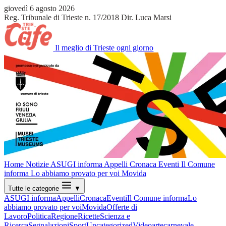
giovedì 6 agosto 2026
Reg. Tribunale di Trieste n. 17/2018
Dir. Luca Marsi
Il meglio di Trieste ogni giorno
Home
Notizie
ASUGI informa
Appelli
Cronaca
Eventi
Il Comune
informa
Lo abbiamo provato per voi
Movida
Tutte le categorie
▼
ASUGI informa
Appelli
Cronaca
Eventi
Il Comune informa
Lo
abbiamo provato per voi
Movida
Offerte di
Lavoro
Politica
Regione
Ricette
Scienza e
Ricerca
Segnalazioni
Sport
Uncategorized
Video
arte
carnevale