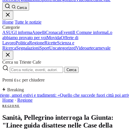
Cerca
Home
Tutte le notizie
Categorie
ASUGI informa
Appelli
Cronaca
Eventi
Il Comune informa
Lo
abbiamo provato per voi
Movida
Offerte di
Lavoro
Politica
Regione
Ricette
Scienza e
Ricerca
Segnalazioni
Sport
Uncategorized
Video
arte
carnevale
Cerca su Trieste Cafe
Cerca
Premi
per chiudere
Esc
Breaking
ieste, amori estivi e tradimenti: «Quello che succede fuori città poi a
Home
·
Regione
REGIONE
Sanità, Pellegrino interroga la Giunta:
"Linee guida disattese nelle Case della