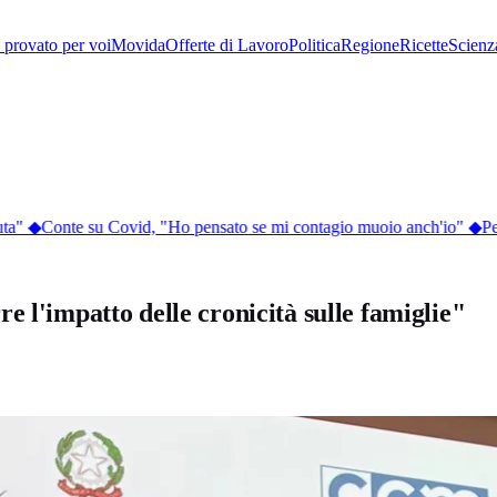
provato per voi
Movida
Offerte di Lavoro
Politica
Regione
Ricette
Scienz
a"
◆
Conte su Covid, "Ho pensato se mi contagio muoio anch'io"
◆
Perc
 l'impatto delle cronicità sulle famiglie"