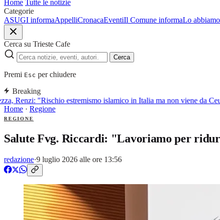
Home
Tutte le notizie
Categorie
ASUGI informa
Appelli
Cronaca
Eventi
Il Comune informa
Lo abbiamo 
Cerca su Trieste Cafe
Cerca
Premi
per chiudere
Esc
Breaking
a, Renzi: "Rischio estremismo islamico in Italia ma non viene da Ceut
Home
·
Regione
REGIONE
Salute Fvg. Riccardi: "Lavoriamo per ridurre
redazione
·
9 luglio 2026 alle ore 13:56