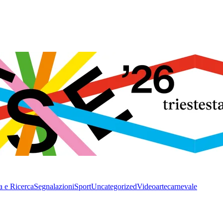
a e Ricerca
Segnalazioni
Sport
Uncategorized
Video
arte
carnevale