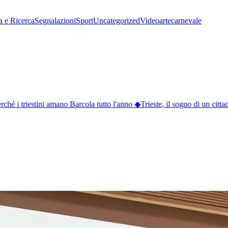
a e Ricerca
Segnalazioni
Sport
Uncategorized
Video
arte
carnevale
hé i triestini amano Barcola tutto l'anno
◆
Trieste, il sogno di un cittad