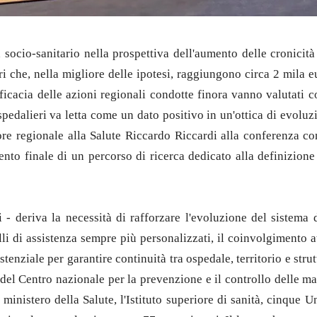
 socio-sanitario nella prospettiva dell'aumento delle cronicità
ri che, nella migliore delle ipotesi, raggiungono circa 2 mila 
cacia delle azioni regionali condotte finora vanno valutati con
pedalieri va letta come un dato positivo in un'ottica di evoluzio
ssore regionale alla Salute Riccardo Riccardi alla conferenza 
ento finale di un percorso di ricerca dedicato alla definizione
- deriva la necessità di rafforzare l'evoluzione del sistema di
li di assistenza sempre più personalizzati, il coinvolgimento at
stenziale per garantire continuità tra ospedale, territorio e stru
ito del Centro nazionale per la prevenzione e il controllo delle m
 ministero della Salute, l'Istituto superiore di sanità, cinque U