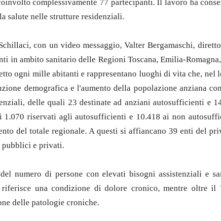
oinvolto complessivamente 77 partecipanti. Il lavoro ha consent
a salute nelle strutture residenziali.
io Schillaci, con un video messaggio, Valter Bergamaschi, dirett
igenti in ambito sanitario delle Regioni Toscana, Emilia-Romagna,
 letto ogni mille abitanti e rappresentano luoghi di vita che, ne
voluzione demografica e l'aumento della popolazione anziana con 
enziali, delle quali 23 destinate ad anziani autosufficienti e 
1.070 riservati agli autosufficienti e 10.418 ai non autosuffic
nto del totale regionale. A questi si affiancano 39 enti del pri
pubblici e privati.
del numero di persone con elevati bisogni assistenziali e sani
 riferisce una condizione di dolore cronico, mentre oltre i
one delle patologie croniche.