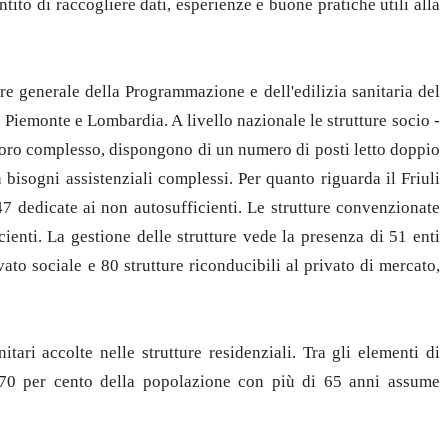
ito di raccogliere dati, esperienze e buone pratiche utili alla
ore generale della Programmazione e dell'edilizia sanitaria del
 Piemonte e Lombardia. A livello nazionale le strutture socio -
l loro complesso, dispongono di un numero di posti letto doppio
bisogni assistenziali complessi. Per quanto riguarda il Friuli
147 dedicate ai non autosufficienti. Le strutture convenzionate
ienti. La gestione delle strutture vede la presenza di 51 enti
vato sociale e 80 strutture riconducibili al privato di mercato,
tari accolte nelle strutture residenziali. Tra gli elementi di
l 70 per cento della popolazione con più di 65 anni assume