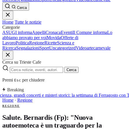
Cerca
Home
Tutte le notizie
Categorie
ASUGI informa
Appelli
Cronaca
Eventi
Il Comune informa
Lo
abbiamo provato per voi
Movida
Offerte di
Lavoro
Politica
Regione
Ricette
Scienza e
Ricerca
Segnalazioni
Sport
Uncategorized
Video
arte
carnevale
Cerca su Trieste Cafe
Cerca
Premi
per chiudere
Esc
Breaking
ienza, grandi concerti e misteri storici: la settimana di Ferragosto con T
Home
·
Regione
REGIONE
Salute. Bernardis (Fp): "Nuova
autoemoteca è un traguardo per la