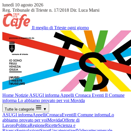
lunedì 10 agosto 2026
Reg. Tribunale di Trieste n. 17/2018
Dir. Luca Marsi
Il meglio di Trieste ogni giorno
Home
Notizie
ASUGI informa
Appelli
Cronaca
Eventi
Il Comune
informa
Lo abbiamo provato per voi
Movida
Tutte le categorie
▼
ASUGI informa
Appelli
Cronaca
Eventi
Il Comune informa
Lo
abbiamo provato per voi
Movida
Offerte di
Lavoro
Politica
Regione
Ricette
Scienza e
Ricerca
Segnalazioni
Sport
Uncategorized
Video
arte
carnevale