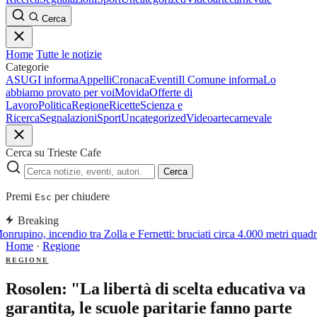
Cerca
Home
Tutte le notizie
Categorie
ASUGI informa
Appelli
Cronaca
Eventi
Il Comune informa
Lo
abbiamo provato per voi
Movida
Offerte di
Lavoro
Politica
Regione
Ricette
Scienza e
Ricerca
Segnalazioni
Sport
Uncategorized
Video
arte
carnevale
Cerca su Trieste Cafe
Cerca
Premi
per chiudere
Esc
Breaking
nrupino, incendio tra Zolla e Fernetti: bruciati circa 4.000 metri quadr
Home
·
Regione
REGIONE
Rosolen: "La libertà di scelta educativa va
garantita, le scuole paritarie fanno parte