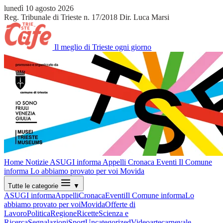
lunedì 10 agosto 2026
Reg. Tribunale di Trieste n. 17/2018
Dir. Luca Marsi
Il meglio di Trieste ogni giorno
Home
Notizie
ASUGI informa
Appelli
Cronaca
Eventi
Il Comune
informa
Lo abbiamo provato per voi
Movida
Tutte le categorie
▼
ASUGI informa
Appelli
Cronaca
Eventi
Il Comune informa
Lo
abbiamo provato per voi
Movida
Offerte di
Lavoro
Politica
Regione
Ricette
Scienza e
Ricerca
Segnalazioni
Sport
Uncategorized
Video
arte
carnevale