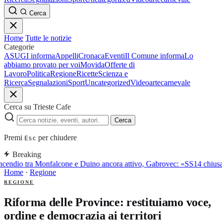
Cerca
Home
Tutte le notizie
Categorie
ASUGI informa
Appelli
Cronaca
Eventi
Il Comune informa
Lo
abbiamo provato per voi
Movida
Offerte di
Lavoro
Politica
Regione
Ricette
Scienza e
Ricerca
Segnalazioni
Sport
Uncategorized
Video
arte
carnevale
Cerca su Trieste Cafe
Cerca
Premi
per chiudere
Esc
Breaking
ncendio tra Monfalcone e Duino ancora attivo, Gabrovec: «SS14 chiusa,
Home
·
Regione
REGIONE
Riforma delle Province: restituiamo voce,
ordine e democrazia ai territori