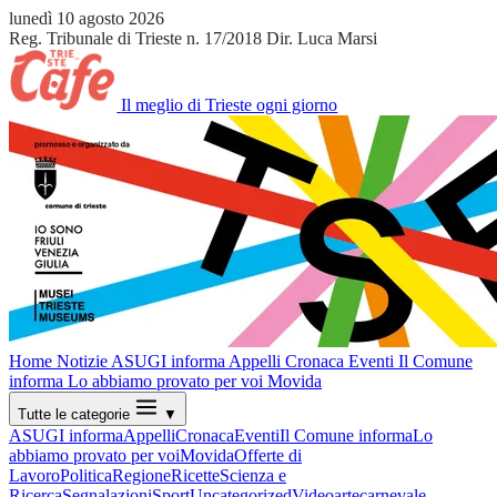
lunedì 10 agosto 2026
Reg. Tribunale di Trieste n. 17/2018
Dir. Luca Marsi
Il meglio di Trieste ogni giorno
Home
Notizie
ASUGI informa
Appelli
Cronaca
Eventi
Il Comune
informa
Lo abbiamo provato per voi
Movida
Tutte le categorie
▼
ASUGI informa
Appelli
Cronaca
Eventi
Il Comune informa
Lo
abbiamo provato per voi
Movida
Offerte di
Lavoro
Politica
Regione
Ricette
Scienza e
Ricerca
Segnalazioni
Sport
Uncategorized
Video
arte
carnevale