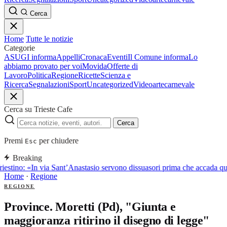
Cerca
Home
Tutte le notizie
Categorie
ASUGI informa
Appelli
Cronaca
Eventi
Il Comune informa
Lo
abbiamo provato per voi
Movida
Offerte di
Lavoro
Politica
Regione
Ricette
Scienza e
Ricerca
Segnalazioni
Sport
Uncategorized
Video
arte
carnevale
Cerca su Trieste Cafe
Cerca
Premi
per chiudere
Esc
Breaking
iestino: «In via Sant’Anastasio servono dissuasori prima che accada q
Home
·
Regione
REGIONE
Province. Moretti (Pd), "Giunta e
maggioranza ritirino il disegno di legge"