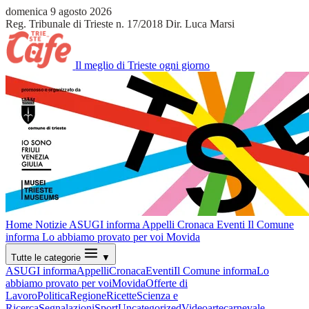
domenica 9 agosto 2026
Reg. Tribunale di Trieste n. 17/2018
Dir. Luca Marsi
Il meglio di Trieste ogni giorno
Home
Notizie
ASUGI informa
Appelli
Cronaca
Eventi
Il Comune
informa
Lo abbiamo provato per voi
Movida
Tutte le categorie
▼
ASUGI informa
Appelli
Cronaca
Eventi
Il Comune informa
Lo
abbiamo provato per voi
Movida
Offerte di
Lavoro
Politica
Regione
Ricette
Scienza e
Ricerca
Segnalazioni
Sport
Uncategorized
Video
arte
carnevale