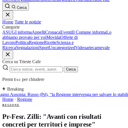
Cerca
Home
Tutte le notizie
Categorie
ASUGI informa
Appelli
Cronaca
Eventi
Il Comune informa
Lo
abbiamo provato per voi
Movida
Offerte di
Lavoro
Politica
Regione
Ricette
Scienza e
Ricerca
Segnalazioni
Sport
Uncategorized
Video
arte
carnevale
Cerca su Trieste Cafe
Cerca
Premi
per chiudere
Esc
Breaking
gno Ausonia: Russo (Pd), “la Regione intervenga per salvare lo stabi
Home
·
Regione
REGIONE
Pr-Fesr. Zilli: "Avanti con risultati
concreti per territori e imprese"