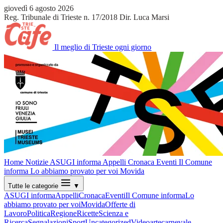
giovedì 6 agosto 2026
Reg. Tribunale di Trieste n. 17/2018
Dir. Luca Marsi
Il meglio di Trieste ogni giorno
Home
Notizie
ASUGI informa
Appelli
Cronaca
Eventi
Il Comune
informa
Lo abbiamo provato per voi
Movida
Tutte le categorie
▼
ASUGI informa
Appelli
Cronaca
Eventi
Il Comune informa
Lo
abbiamo provato per voi
Movida
Offerte di
Lavoro
Politica
Regione
Ricette
Scienza e
Ricerca
Segnalazioni
Sport
Uncategorized
Video
arte
carnevale