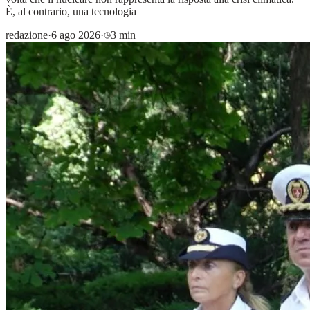
È, al contrario, una tecnologia
redazione
·
6 ago 2026
·
3 min