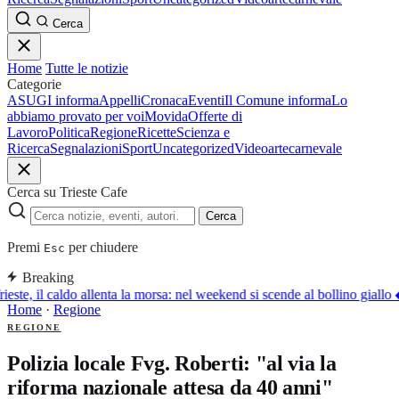
Cerca
Home
Tutte le notizie
Categorie
ASUGI informa
Appelli
Cronaca
Eventi
Il Comune informa
Lo
abbiamo provato per voi
Movida
Offerte di
Lavoro
Politica
Regione
Ricette
Scienza e
Ricerca
Segnalazioni
Sport
Uncategorized
Video
arte
carnevale
Cerca su Trieste Cafe
Cerca
Premi
per chiudere
Esc
Breaking
ieste, il caldo allenta la morsa: nel weekend si scende al bollino giallo
Home
·
Regione
REGIONE
Polizia locale Fvg. Roberti: "al via la
riforma nazionale attesa da 40 anni"