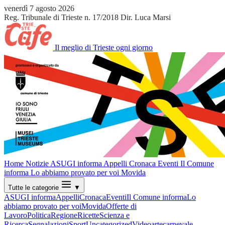
venerdì 7 agosto 2026
Reg. Tribunale di Trieste n. 17/2018
Dir. Luca Marsi
Il meglio di Trieste ogni giorno
Home
Notizie
ASUGI informa
Appelli
Cronaca
Eventi
Il Comune
informa
Lo abbiamo provato per voi
Movida
Tutte le categorie
▼
ASUGI informa
Appelli
Cronaca
Eventi
Il Comune informa
Lo
abbiamo provato per voi
Movida
Offerte di
Lavoro
Politica
Regione
Ricette
Scienza e
Ricerca
Segnalazioni
Sport
Uncategorized
Video
arte
carnevale