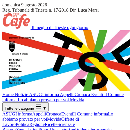
domenica 9 agosto 2026
Reg. Tribunale di Trieste n. 17/2018
Dir. Luca Marsi
Il meglio di Trieste ogni giorno
Home
Notizie
ASUGI informa
Appelli
Cronaca
Eventi
Il Comune
informa
Lo abbiamo provato per voi
Movida
Tutte le categorie
▼
ASUGI informa
Appelli
Cronaca
Eventi
Il Comune informa
Lo
abbiamo provato per voi
Movida
Offerte di
Lavoro
Politica
Regione
Ricette
Scienza e
Ricerca
Segnalazioni
Sport
Uncategorized
Video
arte
carnevale