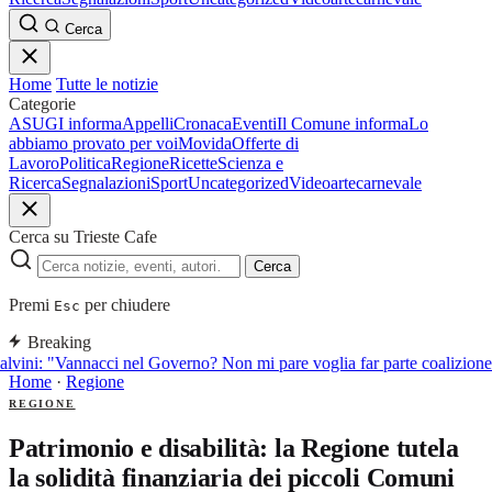
Cerca
Home
Tutte le notizie
Categorie
ASUGI informa
Appelli
Cronaca
Eventi
Il Comune informa
Lo
abbiamo provato per voi
Movida
Offerte di
Lavoro
Politica
Regione
Ricette
Scienza e
Ricerca
Segnalazioni
Sport
Uncategorized
Video
arte
carnevale
Cerca su Trieste Cafe
Cerca
Premi
per chiudere
Esc
Breaking
lvini: "Vannacci nel Governo? Non mi pare voglia far parte coalizion
Home
·
Regione
REGIONE
Patrimonio e disabilità: la Regione tutela
la solidità finanziaria dei piccoli Comuni