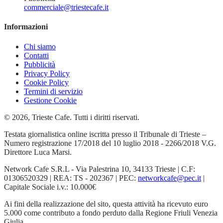
commerciale@triestecafe.it
Informazioni
Chi siamo
Contatti
Pubblicità
Privacy Policy
Cookie Policy
Termini di servizio
Gestione Cookie
© 2026, Trieste Cafe. Tutti i diritti riservati.
Testata giornalistica online iscritta presso il Tribunale di Trieste –
Numero registrazione 17/2018 del 10 luglio 2018 - 2266/2018 V.G.
Direttore Luca Marsi.
Network Cafe S.R.L - Via Palestrina 10, 34133 Trieste | C.F:
01306520329 | REA: TS - 202367 | PEC:
networkcafe@pec.it
|
Capitale Sociale i.v.: 10.000€
Ai fini della realizzazione del sito, questa attività ha ricevuto euro
5.000 come contributo a fondo perduto dalla Regione Friuli Venezia
Giulia.