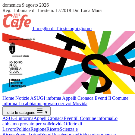
domenica 9 agosto 2026
Reg. Tribunale di Trieste n. 17/2018
Dir. Luca Marsi
Il meglio di Trieste ogni giorno
Home
Notizie
ASUGI informa
Appelli
Cronaca
Eventi
Il Comune
informa
Lo abbiamo provato per voi
Movida
Tutte le categorie
▼
ASUGI informa
Appelli
Cronaca
Eventi
Il Comune informa
Lo
abbiamo provato per voi
Movida
Offerte di
Lavoro
Politica
Regione
Ricette
Scienza e
Ricerca
Segnalazioni
Sport
Uncategorized
Video
arte
carnevale