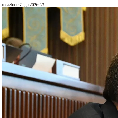
redazione
·
7 ago 2026
·
3 min