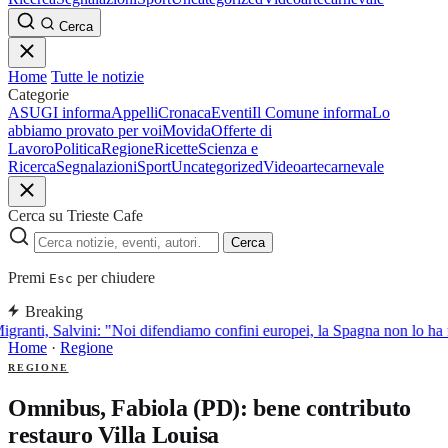
Cerca
Home
Tutte le notizie
Categorie
ASUGI informa
Appelli
Cronaca
Eventi
Il Comune informa
Lo
abbiamo provato per voi
Movida
Offerte di
Lavoro
Politica
Regione
Ricette
Scienza e
Ricerca
Segnalazioni
Sport
Uncategorized
Video
arte
carnevale
Cerca su Trieste Cafe
Cerca
Premi
per chiudere
Esc
Breaking
granti, Salvini: "Noi difendiamo confini europei, la Spagna non lo ha f
Home
·
Regione
REGIONE
Omnibus, Fabiola (PD): bene contributo
restauro Villa Louisa