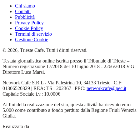
Chi siamo
Contatti
Pubblicità
Privacy Policy
Cookie Policy
Termini di servizio
Gestione Cookie
© 2026, Trieste Cafe. Tutti i diritti riservati.
Testata giornalistica online iscritta presso il Tribunale di Trieste –
Numero registrazione 17/2018 del 10 luglio 2018 - 2266/2018 V.G.
Direttore Luca Marsi.
Network Cafe S.R.L - Via Palestrina 10, 34133 Trieste | C.F:
01306520329 | REA: TS - 202367 | PEC:
networkcafe@pec.it
|
Capitale Sociale i.v.: 10.000€
Ai fini della realizzazione del sito, questa attività ha ricevuto euro
5.000 come contributo a fondo perduto dalla Regione Friuli Venezia
Giulia.
Realizzato da