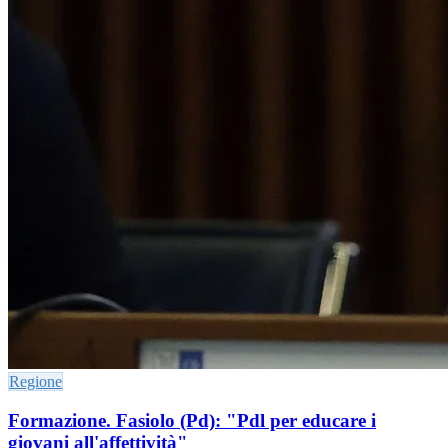
Regione
Formazione. Fasiolo (Pd): "Pdl per educare i
giovani all'affettività"