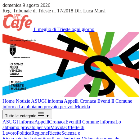
domenica 9 agosto 2026
Reg. Tribunale di Trieste n. 17/2018
Dir. Luca Marsi
Il meglio di Trieste ogni giorno
Home
Notizie
ASUGI informa
Appelli
Cronaca
Eventi
Il Comune
informa
Lo abbiamo provato per voi
Movida
Tutte le categorie
▼
ASUGI informa
Appelli
Cronaca
Eventi
Il Comune informa
Lo
abbiamo provato per voi
Movida
Offerte di
Lavoro
Politica
Regione
Ricette
Scienza e
Ricerca
Segnalazioni
Sport
Uncategorized
Video
arte
carnevale