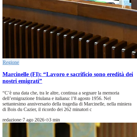
Regione
Marcinelle (FI): “Lavoro e sacrificio sono eredità dei
nostri emigrati”
“C’è una data che, tra le altre, continua a segnare la memoria
dell’emigrazione friulana e italiana: l’8 agosto 1956. Nel
settantesimo anniversario della tragedia di Marcinelle, nella miniera
di Bois du Cazier, il ricordo dei 262 minatori c
redazione
·
7 ago 2026
·
3 min