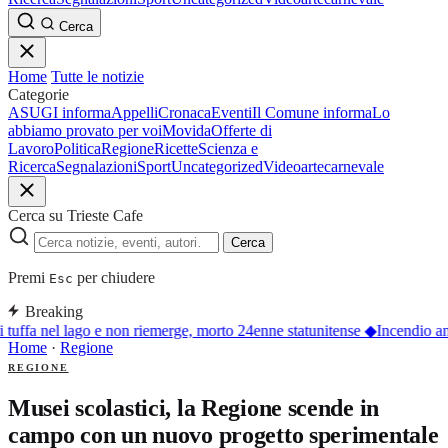
Cerca
Home
Tutte le notizie
Categorie
ASUGI informa
Appelli
Cronaca
Eventi
Il Comune informa
Lo
abbiamo provato per voi
Movida
Offerte di
Lavoro
Politica
Regione
Ricette
Scienza e
Ricerca
Segnalazioni
Sport
Uncategorized
Video
arte
carnevale
Cerca su Trieste Cafe
Cerca
Premi
per chiudere
Esc
Breaking
 tuffa nel lago e non riemerge, morto 24enne statunitense
◆
Incendio an
Home
·
Regione
REGIONE
Musei scolastici, la Regione scende in
campo con un nuovo progetto sperimentale