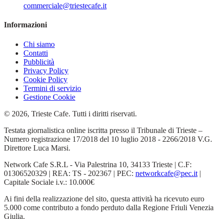
commerciale@triestecafe.it
Informazioni
Chi siamo
Contatti
Pubblicità
Privacy Policy
Cookie Policy
Termini di servizio
Gestione Cookie
© 2026, Trieste Cafe. Tutti i diritti riservati.
Testata giornalistica online iscritta presso il Tribunale di Trieste –
Numero registrazione 17/2018 del 10 luglio 2018 - 2266/2018 V.G.
Direttore Luca Marsi.
Network Cafe S.R.L - Via Palestrina 10, 34133 Trieste | C.F:
01306520329 | REA: TS - 202367 | PEC:
networkcafe@pec.it
|
Capitale Sociale i.v.: 10.000€
Ai fini della realizzazione del sito, questa attività ha ricevuto euro
5.000 come contributo a fondo perduto dalla Regione Friuli Venezia
Giulia.