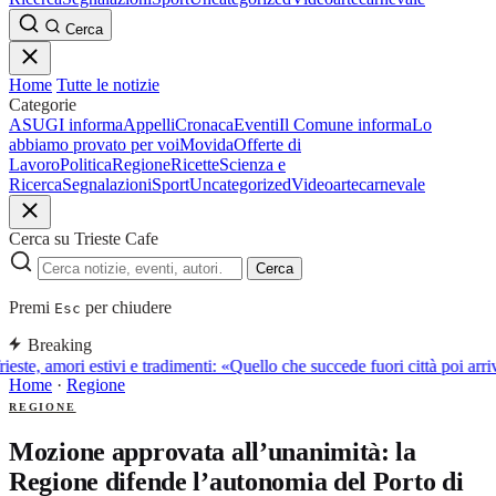
Cerca
Home
Tutte le notizie
Categorie
ASUGI informa
Appelli
Cronaca
Eventi
Il Comune informa
Lo
abbiamo provato per voi
Movida
Offerte di
Lavoro
Politica
Regione
Ricette
Scienza e
Ricerca
Segnalazioni
Sport
Uncategorized
Video
arte
carnevale
Cerca su Trieste Cafe
Cerca
Premi
per chiudere
Esc
Breaking
ieste, amori estivi e tradimenti: «Quello che succede fuori città poi a
Home
·
Regione
REGIONE
Mozione approvata all’unanimità: la
Regione difende l’autonomia del Porto di