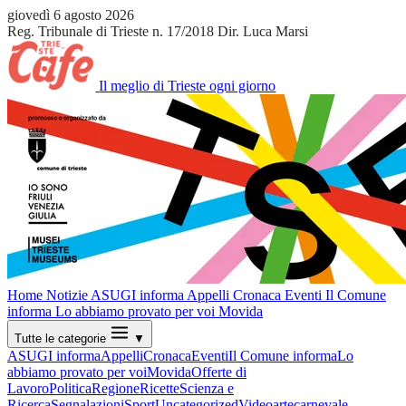
giovedì 6 agosto 2026
Reg. Tribunale di Trieste n. 17/2018
Dir. Luca Marsi
Il meglio di Trieste ogni giorno
Home
Notizie
ASUGI informa
Appelli
Cronaca
Eventi
Il Comune
informa
Lo abbiamo provato per voi
Movida
Tutte le categorie
▼
ASUGI informa
Appelli
Cronaca
Eventi
Il Comune informa
Lo
abbiamo provato per voi
Movida
Offerte di
Lavoro
Politica
Regione
Ricette
Scienza e
Ricerca
Segnalazioni
Sport
Uncategorized
Video
arte
carnevale