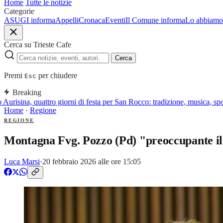
Home
Tutte le notizie
Categorie
ASUGI informa
Appelli
Cronaca
Eventi
Il Comune informa
Lo abbiamo 
Cerca su Trieste Cafe
Cerca
Premi
per chiudere
Esc
Breaking
risina, quattro giorni di festa per San Rocco: tradizione, musica, spor
Home
·
Regione
REGIONE
Montagna Fvg. Pozzo (Pd) "preoccupante il
Luca Marsi
·
20 febbraio 2026 alle ore 15:05