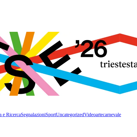
a e Ricerca
Segnalazioni
Sport
Uncategorized
Video
arte
carnevale