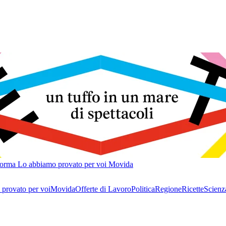
forma
Lo abbiamo provato per voi
Movida
provato per voi
Movida
Offerte di Lavoro
Politica
Regione
Ricette
Scienz