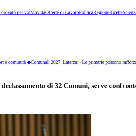
provato per voi
Movida
Offerte di Lavoro
Politica
Regione
Ricette
Scienz
t e comunità
◆
Comunali 2027, Laterza: «Le primarie possono rafforzare 
 declassamento di 32 Comuni, serve confront