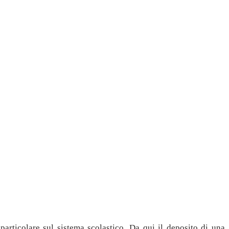
articolare sul sistema scolastico. Da qui il deposito di una