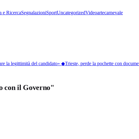
a e Ricerca
Segnalazioni
Sport
Uncategorized
Video
arte
carnevale
la legittimità del candidato»
◆
Trieste, perde la pochette con documenti 
o con il Governo"