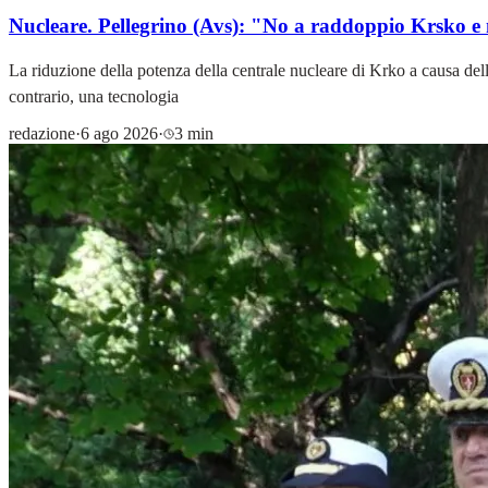
Nucleare. Pellegrino (Avs): "No a raddoppio Krsko e 
La riduzione della potenza della centrale nucleare di Krko a causa dell
contrario, una tecnologia
redazione
·
6 ago 2026
·
3 min