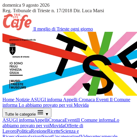
domenica 9 agosto 2026
Reg. Tribunale di Trieste n. 17/2018
Dir. Luca Marsi
Il meglio di Trieste ogni giorno
Home
Notizie
ASUGI informa
Appelli
Cronaca
Eventi
Il Comune
informa
Lo abbiamo provato per voi
Movida
Tutte le categorie
▼
ASUGI informa
Appelli
Cronaca
Eventi
Il Comune informa
Lo
abbiamo provato per voi
Movida
Offerte di
Lavoro
Politica
Regione
Ricette
Scienza e
Ricerca
Segnalazioni
Sport
Uncategorized
Video
arte
carnevale