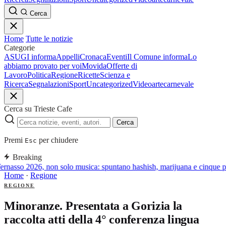
Cerca
Home
Tutte le notizie
Categorie
ASUGI informa
Appelli
Cronaca
Eventi
Il Comune informa
Lo
abbiamo provato per voi
Movida
Offerte di
Lavoro
Politica
Regione
Ricette
Scienza e
Ricerca
Segnalazioni
Sport
Uncategorized
Video
arte
carnevale
Cerca su Trieste Cafe
Cerca
Premi
per chiudere
Esc
Breaking
rnasso 2026, non solo musica: spuntano hashish, marijuana e cinque pat
Home
·
Regione
REGIONE
Minoranze. Presentata a Gorizia la
raccolta atti della 4° conferenza lingua