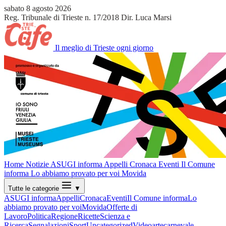
sabato 8 agosto 2026
Reg. Tribunale di Trieste n. 17/2018
Dir. Luca Marsi
Il meglio di Trieste ogni giorno
Home
Notizie
ASUGI informa
Appelli
Cronaca
Eventi
Il Comune
informa
Lo abbiamo provato per voi
Movida
Tutte le categorie
▼
ASUGI informa
Appelli
Cronaca
Eventi
Il Comune informa
Lo
abbiamo provato per voi
Movida
Offerte di
Lavoro
Politica
Regione
Ricette
Scienza e
Ricerca
Segnalazioni
Sport
Uncategorized
Video
arte
carnevale