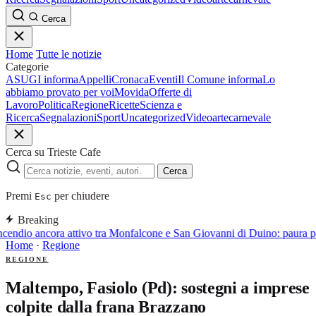
Cerca
Home
Tutte le notizie
Categorie
ASUGI informa
Appelli
Cronaca
Eventi
Il Comune informa
Lo
abbiamo provato per voi
Movida
Offerte di
Lavoro
Politica
Regione
Ricette
Scienza e
Ricerca
Segnalazioni
Sport
Uncategorized
Video
arte
carnevale
Cerca su Trieste Cafe
Cerca
Premi
per chiudere
Esc
Breaking
cendio ancora attivo tra Monfalcone e San Giovanni di Duino: paura pe
Home
·
Regione
REGIONE
Maltempo, Fasiolo (Pd): sostegni a imprese
colpite dalla frana Brazzano