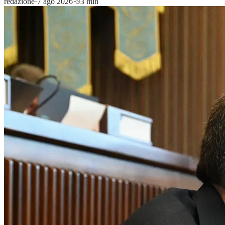
redazione
·
7 ago 2026
·
3 min