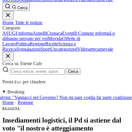
Cerca
Home
Tutte le notizie
Categorie
ASUGI informa
Appelli
Cronaca
Eventi
Il Comune informa
Lo
abbiamo provato per voi
Movida
Offerte di
Lavoro
Politica
Regione
Ricette
Scienza e
Ricerca
Segnalazioni
Sport
Uncategorized
Video
arte
carnevale
Cerca su Trieste Cafe
Cerca
Premi
per chiudere
Esc
Breaking
lvini: "Vannacci nel Governo? Non mi pare voglia far parte coalizione
Home
·
Regione
REGIONE
Insediamenti logistici, il Pd si astiene dal
voto "il nostro è atteggiamento