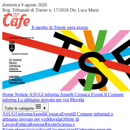
domenica 9 agosto 2026
Reg. Tribunale di Trieste n. 17/2018
Dir. Luca Marsi
Il meglio di Trieste ogni giorno
Home
Notizie
ASUGI informa
Appelli
Cronaca
Eventi
Il Comune
informa
Lo abbiamo provato per voi
Movida
Tutte le categorie
▼
ASUGI informa
Appelli
Cronaca
Eventi
Il Comune informa
Lo
abbiamo provato per voi
Movida
Offerte di
Lavoro
Politica
Regione
Ricette
Scienza e
Ricerca
Segnalazioni
Sport
Uncategorized
Video
arte
carnevale