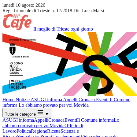
lunedì 10 agosto 2026
Reg. Tribunale di Trieste n. 17/2018
Dir. Luca Marsi
Il meglio di Trieste ogni giorno
Home
Notizie
ASUGI informa
Appelli
Cronaca
Eventi
Il Comune
informa
Lo abbiamo provato per voi
Movida
Tutte le categorie
▼
ASUGI informa
Appelli
Cronaca
Eventi
Il Comune informa
Lo
abbiamo provato per voi
Movida
Offerte di
Lavoro
Politica
Regione
Ricette
Scienza e
Ricerca
Segnalazioni
Sport
Uncategorized
Video
arte
carnevale