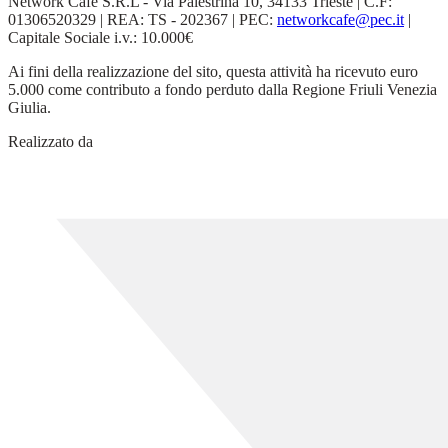
Network Cafe S.R.L - Via Palestrina 10, 34133 Trieste | C.F:
01306520329 | REA: TS - 202367 | PEC:
networkcafe@pec.it
|
Capitale Sociale i.v.: 10.000€
Ai fini della realizzazione del sito, questa attività ha ricevuto euro
5.000 come contributo a fondo perduto dalla Regione Friuli Venezia
Giulia.
Realizzato da