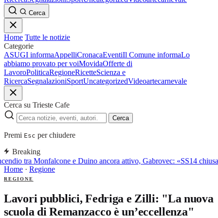
Cerca
Home
Tutte le notizie
Categorie
ASUGI informa
Appelli
Cronaca
Eventi
Il Comune informa
Lo
abbiamo provato per voi
Movida
Offerte di
Lavoro
Politica
Regione
Ricette
Scienza e
Ricerca
Segnalazioni
Sport
Uncategorized
Video
arte
carnevale
Cerca su Trieste Cafe
Cerca
Premi
per chiudere
Esc
Breaking
cendio tra Monfalcone e Duino ancora attivo, Gabrovec: «SS14 chiusa,
Home
·
Regione
REGIONE
Lavori pubblici, Fedriga e Zilli: "La nuova
scuola di Remanzacco è un’eccellenza"