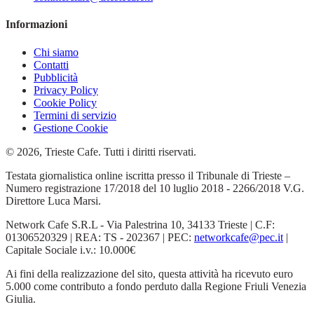
Informazioni
Chi siamo
Contatti
Pubblicità
Privacy Policy
Cookie Policy
Termini di servizio
Gestione Cookie
© 2026, Trieste Cafe. Tutti i diritti riservati.
Testata giornalistica online iscritta presso il Tribunale di Trieste –
Numero registrazione 17/2018 del 10 luglio 2018 - 2266/2018 V.G.
Direttore Luca Marsi.
Network Cafe S.R.L - Via Palestrina 10, 34133 Trieste | C.F:
01306520329 | REA: TS - 202367 | PEC:
networkcafe@pec.it
|
Capitale Sociale i.v.: 10.000€
Ai fini della realizzazione del sito, questa attività ha ricevuto euro
5.000 come contributo a fondo perduto dalla Regione Friuli Venezia
Giulia.