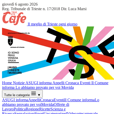
giovedì 6 agosto 2026
Reg. Tribunale di Trieste n. 17/2018
Dir. Luca Marsi
Il meglio di Trieste ogni giorno
Home
Notizie
ASUGI informa
Appelli
Cronaca
Eventi
Il Comune
informa
Lo abbiamo provato per voi
Movida
Tutte le categorie
▼
ASUGI informa
Appelli
Cronaca
Eventi
Il Comune informa
Lo
abbiamo provato per voi
Movida
Offerte di
Lavoro
Politica
Regione
Ricette
Scienza e
Ricerca
Segnalazioni
Sport
Uncategorized
Video
arte
carnevale