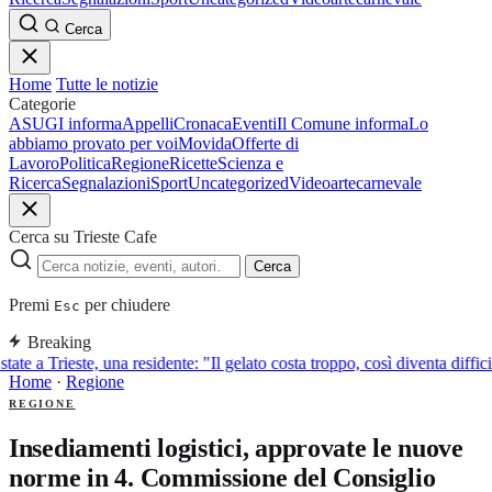
Cerca
Home
Tutte le notizie
Categorie
ASUGI informa
Appelli
Cronaca
Eventi
Il Comune informa
Lo
abbiamo provato per voi
Movida
Offerte di
Lavoro
Politica
Regione
Ricette
Scienza e
Ricerca
Segnalazioni
Sport
Uncategorized
Video
arte
carnevale
Cerca su Trieste Cafe
Cerca
Premi
per chiudere
Esc
Breaking
tate a Trieste, una residente: "Il gelato costa troppo, così diventa diffic
Home
·
Regione
REGIONE
Insediamenti logistici, approvate le nuove
norme in 4. Commissione del Consiglio