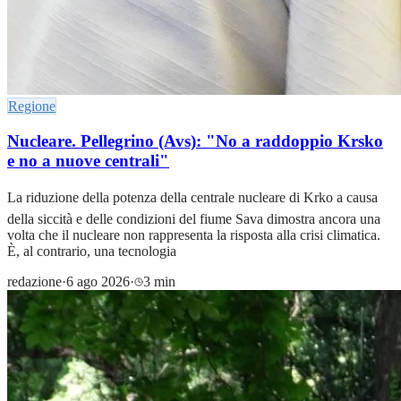
Regione
Nucleare. Pellegrino (Avs): "No a raddoppio Krsko
e no a nuove centrali"
La riduzione della potenza della centrale nucleare di Krko a causa
della siccità e delle condizioni del fiume Sava dimostra ancora una
volta che il nucleare non rappresenta la risposta alla crisi climatica.
È, al contrario, una tecnologia
redazione
·
6 ago 2026
·
3 min