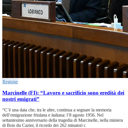
Regione
Marcinelle (FI): “Lavoro e sacrificio sono eredità dei
nostri emigrati”
“C’è una data che, tra le altre, continua a segnare la memoria
dell’emigrazione friulana e italiana: l’8 agosto 1956. Nel
settantesimo anniversario della tragedia di Marcinelle, nella miniera
di Bois du Cazier, il ricordo dei 262 minatori c