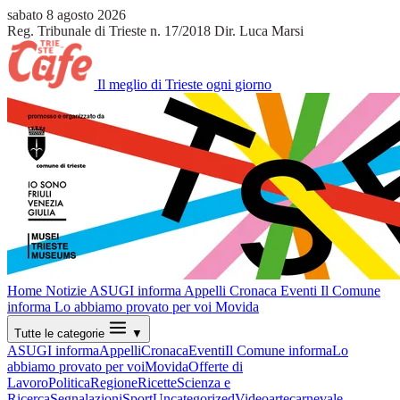
sabato 8 agosto 2026
Reg. Tribunale di Trieste n. 17/2018
Dir. Luca Marsi
Il meglio di Trieste ogni giorno
Home
Notizie
ASUGI informa
Appelli
Cronaca
Eventi
Il Comune
informa
Lo abbiamo provato per voi
Movida
Tutte le categorie
▼
ASUGI informa
Appelli
Cronaca
Eventi
Il Comune informa
Lo
abbiamo provato per voi
Movida
Offerte di
Lavoro
Politica
Regione
Ricette
Scienza e
Ricerca
Segnalazioni
Sport
Uncategorized
Video
arte
carnevale