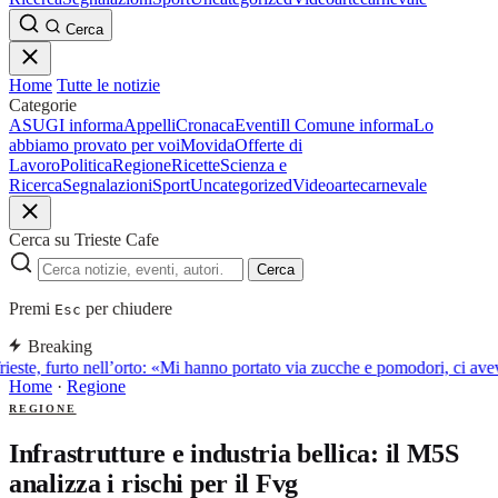
Cerca
Home
Tutte le notizie
Categorie
ASUGI informa
Appelli
Cronaca
Eventi
Il Comune informa
Lo
abbiamo provato per voi
Movida
Offerte di
Lavoro
Politica
Regione
Ricette
Scienza e
Ricerca
Segnalazioni
Sport
Uncategorized
Video
arte
carnevale
Cerca su Trieste Cafe
Cerca
Premi
per chiudere
Esc
Breaking
ieste, furto nell’orto: «Mi hanno portato via zucche e pomodori, ci av
Home
·
Regione
REGIONE
Infrastrutture e industria bellica: il M5S
analizza i rischi per il Fvg