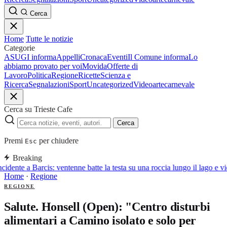
Cerca
Home
Tutte le notizie
Categorie
ASUGI informa
Appelli
Cronaca
Eventi
Il Comune informa
Lo
abbiamo provato per voi
Movida
Offerte di
Lavoro
Politica
Regione
Ricette
Scienza e
Ricerca
Segnalazioni
Sport
Uncategorized
Video
arte
carnevale
Cerca su Trieste Cafe
Cerca
Premi
per chiudere
Esc
Breaking
cidente a Barcis: ventenne batte la testa su una roccia lungo il lago e v
Home
·
Regione
REGIONE
Salute. Honsell (Open): "Centro disturbi
alimentari a Camino isolato e solo per