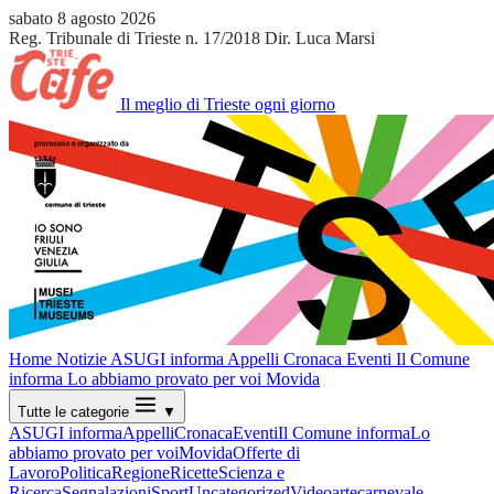
sabato 8 agosto 2026
Reg. Tribunale di Trieste n. 17/2018
Dir. Luca Marsi
Il meglio di Trieste ogni giorno
Home
Notizie
ASUGI informa
Appelli
Cronaca
Eventi
Il Comune
informa
Lo abbiamo provato per voi
Movida
Tutte le categorie
▼
ASUGI informa
Appelli
Cronaca
Eventi
Il Comune informa
Lo
abbiamo provato per voi
Movida
Offerte di
Lavoro
Politica
Regione
Ricette
Scienza e
Ricerca
Segnalazioni
Sport
Uncategorized
Video
arte
carnevale