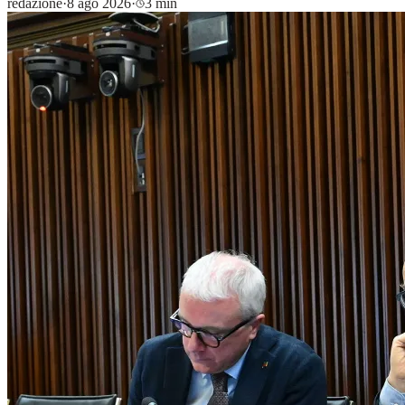
redazione
·
8 ago 2026
·
3 min