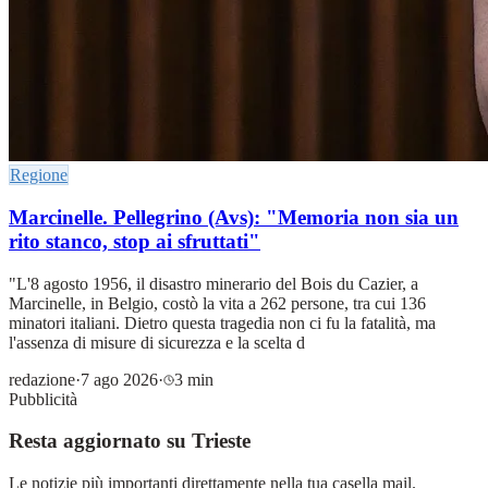
Regione
Marcinelle. Pellegrino (Avs): "Memoria non sia un
rito stanco, stop ai sfruttati"
"L'8 agosto 1956, il disastro minerario del Bois du Cazier, a
Marcinelle, in Belgio, costò la vita a 262 persone, tra cui 136
minatori italiani. Dietro questa tragedia non ci fu la fatalità, ma
l'assenza di misure di sicurezza e la scelta d
redazione
·
7 ago 2026
·
3 min
Pubblicità
Resta aggiornato su Trieste
Le notizie più importanti direttamente nella tua casella mail.