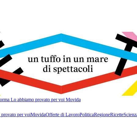
forma
Lo abbiamo provato per voi
Movida
provato per voi
Movida
Offerte di Lavoro
Politica
Regione
Ricette
Scienz