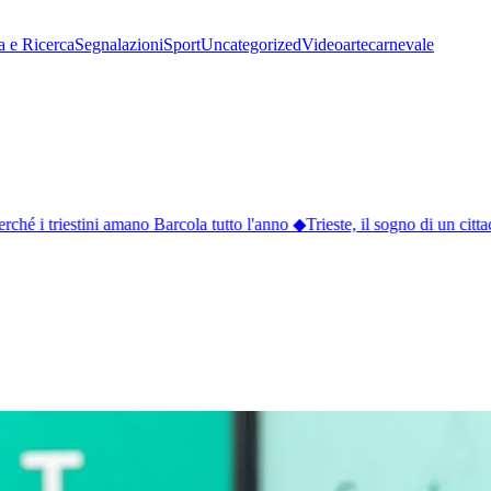
a e Ricerca
Segnalazioni
Sport
Uncategorized
Video
arte
carnevale
hé i triestini amano Barcola tutto l'anno
◆
Trieste, il sogno di un cittad