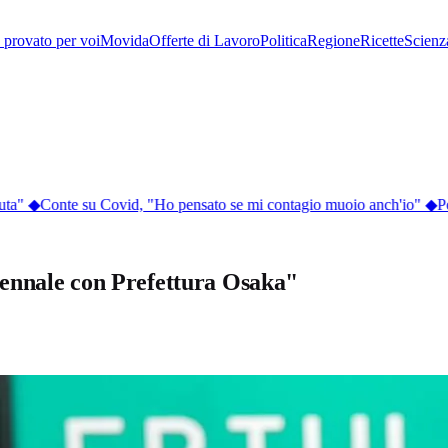
provato per voi
Movida
Offerte di Lavoro
Politica
Regione
Ricette
Scienz
a"
◆
Conte su Covid, "Ho pensato se mi contagio muoio anch'io"
◆
Perc
ennale con Prefettura Osaka"