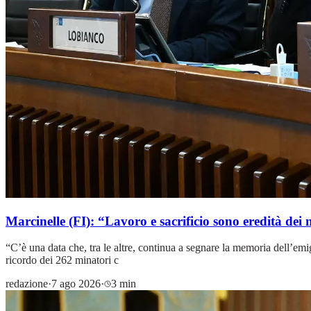
Marcinelle (FI): “Lavoro e sacrificio sono eredità dei 
“C’è una data che, tra le altre, continua a segnare la memoria dell’emig
ricordo dei 262 minatori c
redazione
·
7 ago 2026
·
3 min