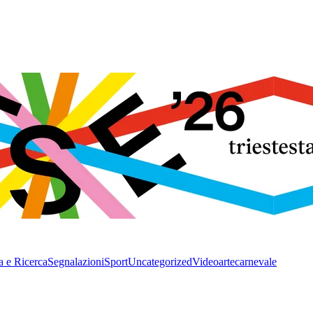
a e Ricerca
Segnalazioni
Sport
Uncategorized
Video
arte
carnevale