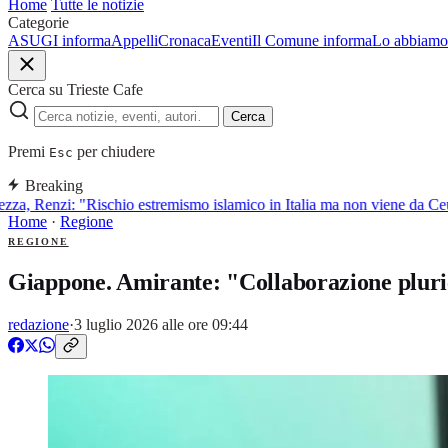
Home
Tutte le notizie
Categorie
ASUGI informa
Appelli
Cronaca
Eventi
Il Comune informa
Lo abbiamo 
Cerca su Trieste Cafe
Cerca
Premi
per chiudere
Esc
Breaking
a, Renzi: "Rischio estremismo islamico in Italia ma non viene da Ceut
Home
·
Regione
REGIONE
Giappone. Amirante: "Collaborazione pluri
redazione
·
3 luglio 2026 alle ore 09:44