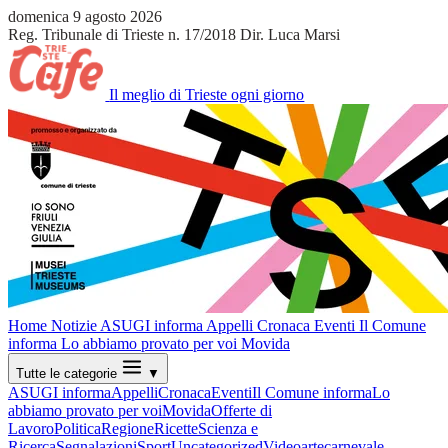
domenica 9 agosto 2026
Reg. Tribunale di Trieste n. 17/2018
Dir. Luca Marsi
Il meglio di Trieste ogni giorno
Home
Notizie
ASUGI informa
Appelli
Cronaca
Eventi
Il Comune
informa
Lo abbiamo provato per voi
Movida
Tutte le categorie
▼
ASUGI informa
Appelli
Cronaca
Eventi
Il Comune informa
Lo
abbiamo provato per voi
Movida
Offerte di
Lavoro
Politica
Regione
Ricette
Scienza e
Ricerca
Segnalazioni
Sport
Uncategorized
Video
arte
carnevale