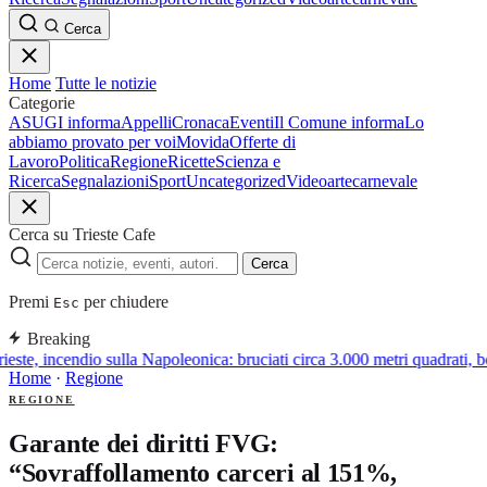
Cerca
Home
Tutte le notizie
Categorie
ASUGI informa
Appelli
Cronaca
Eventi
Il Comune informa
Lo
abbiamo provato per voi
Movida
Offerte di
Lavoro
Politica
Regione
Ricette
Scienza e
Ricerca
Segnalazioni
Sport
Uncategorized
Video
arte
carnevale
Cerca su Trieste Cafe
Cerca
Premi
per chiudere
Esc
Breaking
ieste, incendio sulla Napoleonica: bruciati circa 3.000 metri quadrati, b
Home
·
Regione
REGIONE
Garante dei diritti FVG:
“Sovraffollamento carceri al 151%,