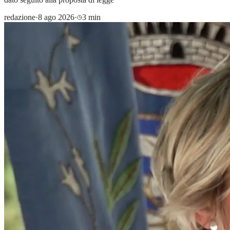
redazione
·
8 ago 2026
·
3 min