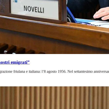
nostri emigrati”
razione friulana e italiana: l’8 agosto 1956. Nel settantesimo anniversari