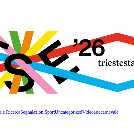
a e Ricerca
Segnalazioni
Sport
Uncategorized
Video
arte
carnevale