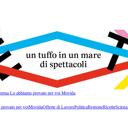
forma
Lo abbiamo provato per voi
Movida
provato per voi
Movida
Offerte di Lavoro
Politica
Regione
Ricette
Scienz