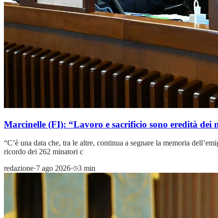
Marcinelle (FI): “Lavoro e sacrificio sono eredità dei 
“C’è una data che, tra le altre, continua a segnare la memoria dell’emig
ricordo dei 262 minatori c
redazione
·
7 ago 2026
·
3 min