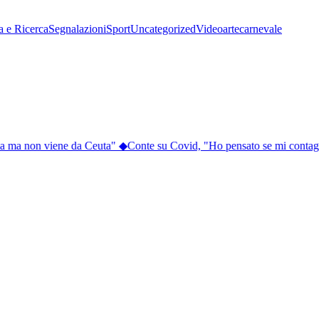
a e Ricerca
Segnalazioni
Sport
Uncategorized
Video
arte
carnevale
a ma non viene da Ceuta"
◆
Conte su Covid, "Ho pensato se mi contagio