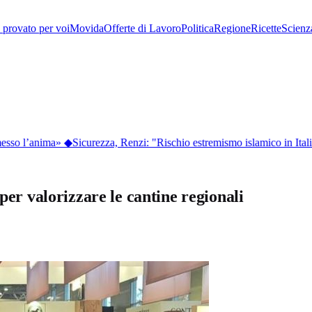
provato per voi
Movida
Offerte di Lavoro
Politica
Regione
Ricette
Scienz
sso l’anima»
◆
Sicurezza, Renzi: "Rischio estremismo islamico in Itali
per valorizzare le cantine regionali