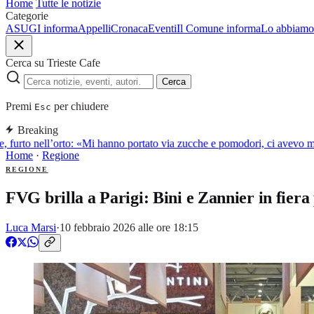
Home
Tutte le notizie
Categorie
ASUGI informa
Appelli
Cronaca
Eventi
Il Comune informa
Lo abbiamo 
Cerca su Trieste Cafe
Cerca
Premi
per chiudere
Esc
Breaking
 furto nell’orto: «Mi hanno portato via zucche e pomodori, ci avevo me
Home
·
Regione
REGIONE
FVG brilla a Parigi: Bini e Zannier in fiera 
Luca Marsi
·
10 febbraio 2026 alle ore 18:15