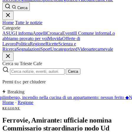
Cerca
Home
Tutte le notizie
Categorie
ASUGI informa
Appelli
Cronaca
Eventi
Il Comune informa
Lo
abbiamo provato per voi
Movida
Offerte di
Lavoro
Politica
Regione
Ricette
Scienza e
Ricerca
Segnalazioni
Sport
Uncategorized
Video
arte
carnevale
Cerca su Trieste Cafe
Cerca
Premi
per chiudere
Esc
Breaking
ilimbergo, incendio nella cucina di un appartamento: nessun ferito
◆
Nu
Home
·
Regione
REGIONE
Ferrovie, Amirante: ufficiale nomina
Commissario straordinario nodo Ud