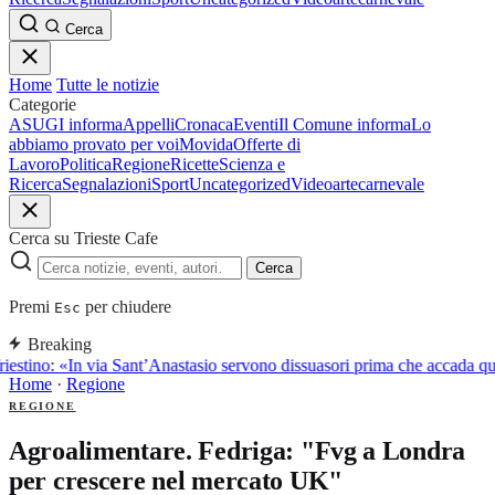
Cerca
Home
Tutte le notizie
Categorie
ASUGI informa
Appelli
Cronaca
Eventi
Il Comune informa
Lo
abbiamo provato per voi
Movida
Offerte di
Lavoro
Politica
Regione
Ricette
Scienza e
Ricerca
Segnalazioni
Sport
Uncategorized
Video
arte
carnevale
Cerca su Trieste Cafe
Cerca
Premi
per chiudere
Esc
Breaking
iestino: «In via Sant’Anastasio servono dissuasori prima che accada q
Home
·
Regione
REGIONE
Agroalimentare. Fedriga: "Fvg a Londra
per crescere nel mercato UK"