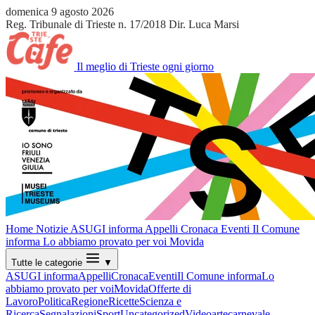
domenica 9 agosto 2026
Reg. Tribunale di Trieste n. 17/2018
Dir. Luca Marsi
Il meglio di Trieste ogni giorno
Home
Notizie
ASUGI informa
Appelli
Cronaca
Eventi
Il Comune
informa
Lo abbiamo provato per voi
Movida
Tutte le categorie
▼
ASUGI informa
Appelli
Cronaca
Eventi
Il Comune informa
Lo
abbiamo provato per voi
Movida
Offerte di
Lavoro
Politica
Regione
Ricette
Scienza e
Ricerca
Segnalazioni
Sport
Uncategorized
Video
arte
carnevale