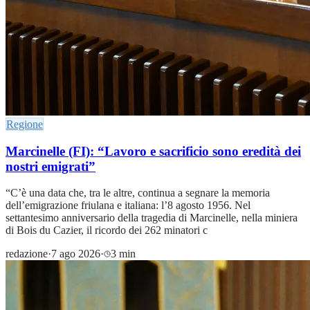
Regione
Marcinelle (FI): “Lavoro e sacrificio sono eredità dei
nostri emigrati”
“C’è una data che, tra le altre, continua a segnare la memoria
dell’emigrazione friulana e italiana: l’8 agosto 1956. Nel
settantesimo anniversario della tragedia di Marcinelle, nella miniera
di Bois du Cazier, il ricordo dei 262 minatori c
redazione
·
7 ago 2026
·
3 min