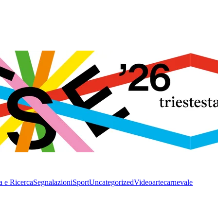
a e Ricerca
Segnalazioni
Sport
Uncategorized
Video
arte
carnevale