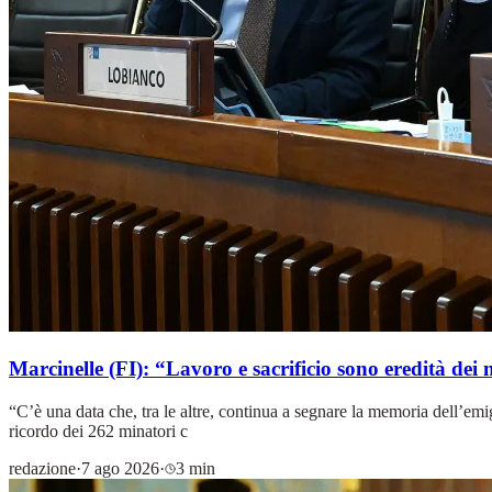
Marcinelle (FI): “Lavoro e sacrificio sono eredità dei 
“C’è una data che, tra le altre, continua a segnare la memoria dell’emig
ricordo dei 262 minatori c
redazione
·
7 ago 2026
·
3 min