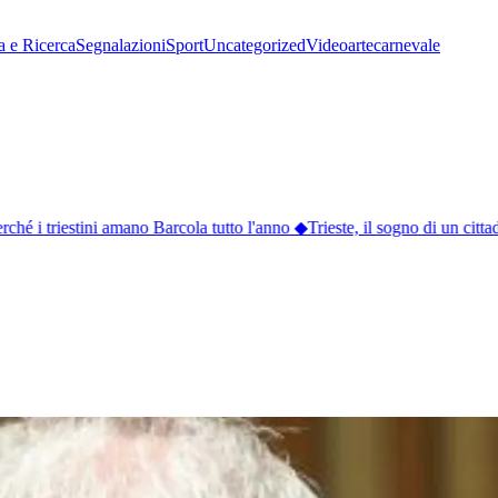
a e Ricerca
Segnalazioni
Sport
Uncategorized
Video
arte
carnevale
hé i triestini amano Barcola tutto l'anno
◆
Trieste, il sogno di un cittad