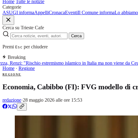
Home
Tutte le notizie
Categorie
ASUGI informa
Appelli
Cronaca
Eventi
Il Comune informa
Lo abbiamo 
Cerca su Trieste Cafe
Cerca
Premi
per chiudere
Esc
Breaking
za, Renzi: "Rischio estremismo islamico in Italia ma non viene da Ceut
Home
·
Regione
REGIONE
Economia, Cabibbo (FI): FVG modello di cre
redazione
·
28 maggio 2026 alle ore 15:53