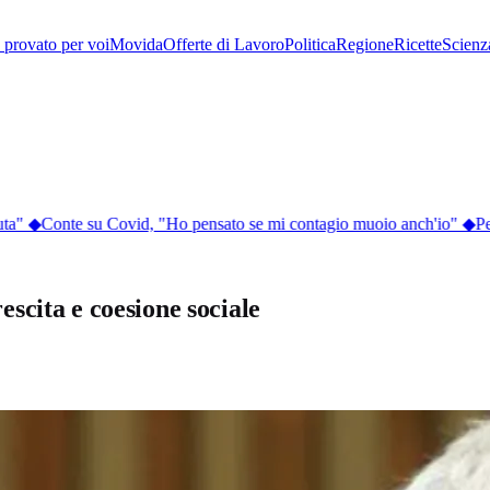
provato per voi
Movida
Offerte di Lavoro
Politica
Regione
Ricette
Scienz
a"
◆
Conte su Covid, "Ho pensato se mi contagio muoio anch'io"
◆
Perc
scita e coesione sociale