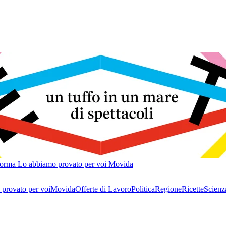
forma
Lo abbiamo provato per voi
Movida
provato per voi
Movida
Offerte di Lavoro
Politica
Regione
Ricette
Scienz