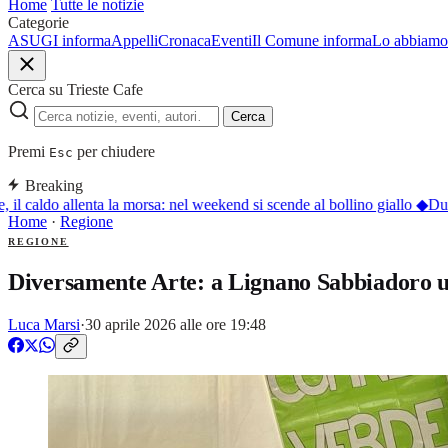
Home
Tutte le notizie
Categorie
ASUGI informa
Appelli
Cronaca
Eventi
Il Comune informa
Lo abbiamo 
Cerca su Trieste Cafe
Cerca
Premi
per chiudere
Esc
Breaking
 il caldo allenta la morsa: nel weekend si scende al bollino giallo
◆
Duino
Home
·
Regione
REGIONE
Diversamente Arte: a Lignano Sabbiadoro un 
Luca Marsi
·
30 aprile 2026 alle ore 19:48