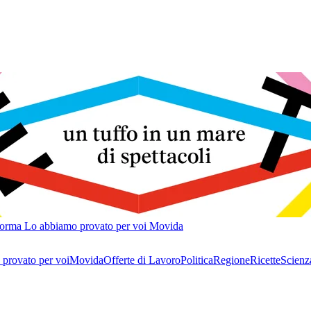
forma
Lo abbiamo provato per voi
Movida
provato per voi
Movida
Offerte di Lavoro
Politica
Regione
Ricette
Scienz