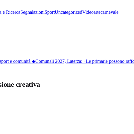
a e Ricerca
Segnalazioni
Sport
Uncategorized
Video
arte
carnevale
port e comunità
◆
Comunali 2027, Laterza: «Le primarie possono rafforzar
sione creativa