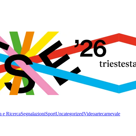
a e Ricerca
Segnalazioni
Sport
Uncategorized
Video
arte
carnevale