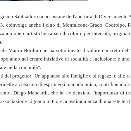
ignano Sabbiadoro in occasione dell'apertura di Diversamente Ar
13, coinvolge anche i club di Monfalcone-Grado, Codroipo, Por
zzando opere artistiche capaci di colpire per intensità, origina
a.
onale Mauro Bordin che ha sottolineato il valore concreto del
po anno nel creare iniziative di socialità e inclusione: è uno 
reale nella comunità".
ti del progetto: "Un applauso alle famiglie e ai ragazzi e alle ra
e permette a ciascuno di esprimersi in modo unico, contribuendo a
ento, Diego Mancardi, che ha evidenziato l'importanza di trasf
'associazione Lignano in Fiore, a testimonianza di una rete terr