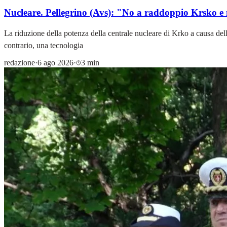
Nucleare. Pellegrino (Avs): "No a raddoppio Krsko e 
La riduzione della potenza della centrale nucleare di Krko a causa dell
contrario, una tecnologia
redazione
·
6 ago 2026
·
3 min