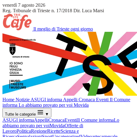
venerdì 7 agosto 2026
Reg. Tribunale di Trieste n. 17/2018
Dir. Luca Marsi
Il meglio di Trieste ogni giorno
Home
Notizie
ASUGI informa
Appelli
Cronaca
Eventi
Il Comune
informa
Lo abbiamo provato per voi
Movida
Tutte le categorie
▼
ASUGI informa
Appelli
Cronaca
Eventi
Il Comune informa
Lo
abbiamo provato per voi
Movida
Offerte di
Lavoro
Politica
Regione
Ricette
Scienza e
Ricerca
Segnalazioni
Sport
Uncategorized
Video
arte
carnevale