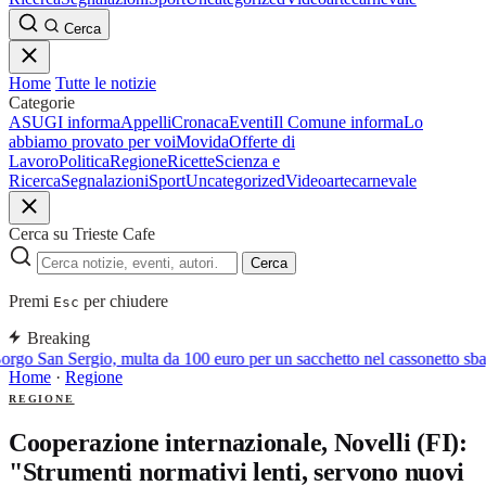
Cerca
Home
Tutte le notizie
Categorie
ASUGI informa
Appelli
Cronaca
Eventi
Il Comune informa
Lo
abbiamo provato per voi
Movida
Offerte di
Lavoro
Politica
Regione
Ricette
Scienza e
Ricerca
Segnalazioni
Sport
Uncategorized
Video
arte
carnevale
Cerca su Trieste Cafe
Cerca
Premi
per chiudere
Esc
Breaking
rgo San Sergio, multa da 100 euro per un sacchetto nel cassonetto sbag
Home
·
Regione
REGIONE
Cooperazione internazionale, Novelli (FI):
"Strumenti normativi lenti, servono nuovi